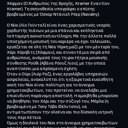
Χόφμαν (Ο Άνθρωπος της Βροχής, Kramer Εναντίον 
Kramer). Τη σκηνοθεσία υπογράφει ο επίσης 
βραβευμένος με Όσκαρ Ντάνιελ Ρόερ (Navalny). 

Ο Νίκι (Λίο Γούνταλ) είναι ένας χαρισματικός νεαρός 
χορδιστής πιάνων με μια σπάνια και εκπληκτικά 
λεπτομερή ακουστική αντίληψη. Με την άλλοτε πολλά 
υποσχόμενη μουσική του καριέρα να έχει τελειώσει, 
εργάζεται σε όλη τη Νέα Υόρκη μαζί με τον μέντορά του, 
Χάρι Χόροβιτς (Χόφμαν), και συναντά μια σειρά από 
ανθρώπους, ανάμεσά τους τη φοιτήτρια μουσικής 
σύνθεσης Ρούθι (Αβάνα Ρόουζ Λιου), με την οποία 
αναπτύσσει μια απρόσμενη σχέση.

Όταν ο Ούρι (Λιόρ Ραζ), ένας εργολάβος υπηρεσιών 
ασφαλείας, ανακαλύπτει ότι η εξαιρετικά ευαίσθητη 
ακοή του Νίκι είναι πολύτιμη για το άνοιγμα 
χρηματοκιβωτίων, του προτείνει να αναλάβει μια 
επικίνδυνη παράνομη αποστολή. Η αμοιβή θα μπορούσε 
να βοηθήσει τον Χάρι και την σύζυγό του, Μάρλα (η 
βραβευμένη με Tony Τόβα Φέλντσου), να 
αντιμετωπίσουν την ολοένα και πιο δύσκολη ιατρική 
τους περιπέτεια.

Όμως η δουλειά του Νίκι στο άνοιγμα χρηματοκιβωτίων 