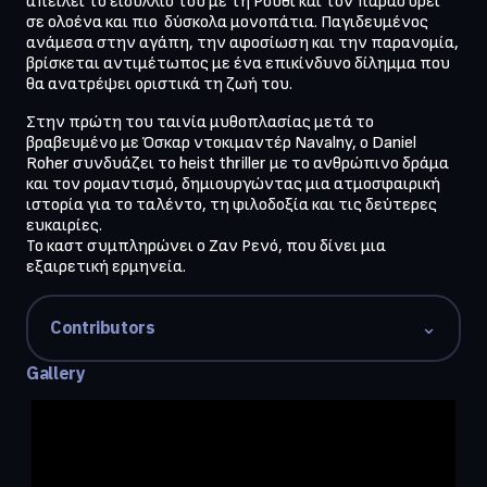
απειλεί το ειδύλλιό του με τη Ρούθι και τον παρασύρει 
σε ολοένα και πιο  δύσκολα μονοπάτια. Παγιδευμένος 
ανάμεσα στην αγάπη, την αφοσίωση και την παρανομία, 
βρίσκεται αντιμέτωπος με ένα επικίνδυνο δίλημμα που 
θα ανατρέψει οριστικά τη ζωή του.
Στην πρώτη του ταινία μυθοπλασίας μετά το 
βραβευμένο με Όσκαρ ντοκιμαντέρ Navalny, ο Daniel 
Roher συνδυάζει το heist thriller με το ανθρώπινο δράμα 
και τον ρομαντισμό, δημιουργώντας μια ατμοσφαιρική 
ιστορία για το ταλέντο, τη φιλοδοξία και τις δεύτερες 
ευκαιρίες.

Το καστ συμπληρώνει ο Ζαν Ρενό, που δίνει μια 
εξαιρετική ερμηνεία.
⌄
Contributors
Gallery