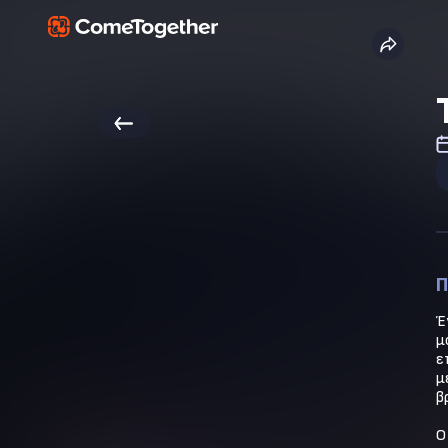
Π
Έ
μ
ε
μ
β
Ο