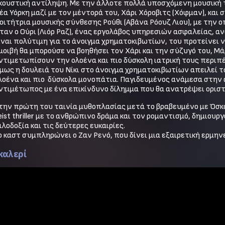
κουστική αντίληψη. Με την άλλοτε πολλά υποσχόμενη μουσική του
έα Υόρκη μαζί με τον μέντορά του, Χάρι Χόροβιτς (Χόφμαν), και
οιτήτρια μουσικής σύνθεσης Ρούθι (Αβάνα Ρόουζ Λιου), με την 
ταν ο Ούρι (Λιόρ Ραζ), ένας εργολάβος υπηρεσιών ασφαλείας, ανα
ίναι πολύτιμη για το άνοιγμα χρηματοκιβωτίων, του προτείνει 
μοιβή θα μπορούσε να βοηθήσει τον Χάρι και την σύζυγό του, Μά
ντιμετωπίσουν την ολοένα και πιο δύσκολη ιατρική τους περιπέτ
μως η δουλειά του Νίκι στο άνοιγμα χρηματοκιβωτίων απειλεί το 
λοένα και πιο  δύσκολα μονοπάτια. Παγιδευμένος ανάμεσα στην 
ντιμέτωπος με ένα επικίνδυνο δίλημμα που θα ανατρέψει οριστ
την πρώτη του ταινία μυθοπλασίας μετά το βραβευμένο με Όσκαρ 
eist thriller με το ανθρώπινο δράμα και τον ρομαντισμό, δημιουρ
ιλοδοξία και τις δεύτερες ευκαιρίες.

ο καστ συμπληρώνει ο Ζαν Ρενό, που δίνει μια εξαιρετική ερμηνε
καλερί