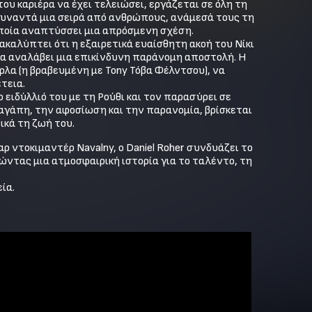
 καριέρα να έχει τελειώσει, εργάζεται σε όλη τη 
 συναντά μια σειρά από ανθρώπους, ανάμεσά τους τη 
οποία αναπτύσσει μια απρόσμενη σχέση.

καλύπτει ότι η εξαιρετικά ευαίσθητη ακοή του Νίκι 
να αναλάβει μια επικίνδυνη παράνομη αποστολή. Η 
ρλα (η βραβευμένη με Tony Τόβα Φέλντσου), να 
εια.

ειδύλλιό του με τη Ρούθι και τον παρασύρει σε 
αγάπη, την αφοσίωση και την παρανομία, βρίσκεται 
ικά τη ζωή του.
ντοκιμαντέρ Navalny, ο Daniel Roher συνδυάζει το 
γώντας μια ατμοσφαιρική ιστορία για το ταλέντο, τη 
ία.