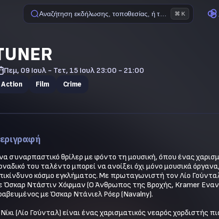
Αναζήτηση εκδήλωσης, τοποθεσίας, ή ταινίας
⌘ K
TUNER
Πεμ, 09 Ιουλ - Τετ, 15 Ιουλ
23:00 - 21:00
Action
Film
Crime
εριγραφή
να συναρπαστικό θρίλερ με φόντο τη μουσική, όπου ένας χαρισμ
οναδικό του ταλέντο μπορεί να ανοίξει όχι μόνο μουσικά όργανα
πικίνδυνο κόσμο εγκλήματος. Με πρωταγωνιστή τον Λίο Γούνταλ (
ε Όσκαρ Ντάστιν Χόφμαν (Ο Άνθρωπος της Βροχής, Kramer Εναντ
ραβευμένος με Όσκαρ Ντάνιελ Ρόερ (Navalny). 

 Νίκι (Λίο Γούνταλ) είναι ένας χαρισματικός νεαρός χορδιστής π