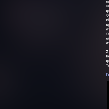
α
Ν
φ
Ό
ε
α
α
Ό
ο
α
Σ
h
φ
Τ
Γ