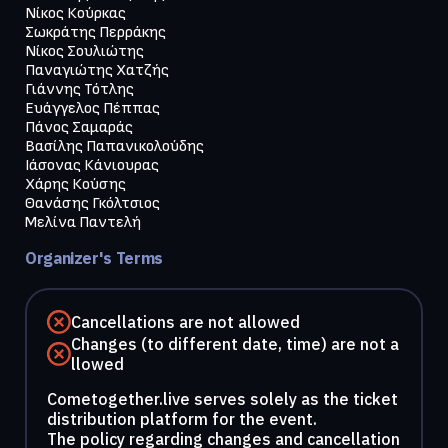
Νίκος Κούρκας

Σωκράτης Περράκης

Νίκος Σουλιώτης

Παναγιώτης Χατζής

Γιάννης Τότλης

Ευάγγελος Πέππας

Πάνος Σαμαράς

Βασίλης Παπανικολούδης

Ιάσονας Κάνιουρας

Χάρης Κούσης

Θανάσης Γκόλτσιος

Μελίνα Παντελή
Organizer's Terms
Cancellations are not allowed
Changes (to different date, time) are not a
llowed
Cometogether.live serves solely as the ticket
distribution platform for the event.
The policy regarding changes and cancellation