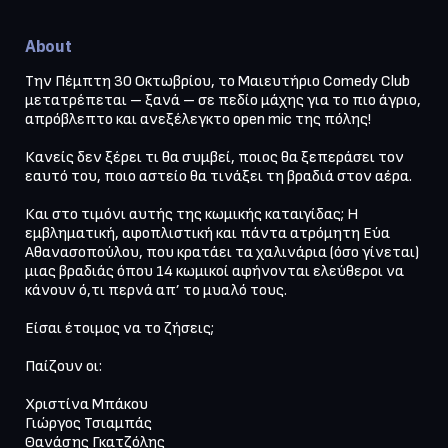
About
Την Πέμπτη 30 Οκτωβρίου, το Μαιευτήριο Comedy Club 
μετατρέπεται – ξανά – σε πεδίο μάχης για το πιο άγριο, 
απρόβλεπτο και ανεξέλεγκτο open mic της πόλης! 

Κανείς δεν ξέρει τι θα συμβεί, ποιος θα ξεπεράσει τον 
εαυτό του, ποιο αστείο θα τινάξει τη βραδιά στον αέρα. 

Και στο τιμόνι αυτής της κωμικής καταιγίδας; Η 
εμβληματική, αφοπλιστική και πάντα ατρόμητη Εύα 
Αθανασοπούλου, που κρατάει τα χαλινάρια (όσο γίνεται) 
μιας βραδιάς όπου 14 κωμικοί αφήνονται ελεύθεροι να 
κάνουν ό,τι περνά απ’ το μυαλό τους.

Είσαι έτοιμος να το ζήσεις;

Παίζουν οι:

Χριστίνα Μπάκου

Γιώργος Τσιαμπάς

Θανάσης Γκατζόλης
