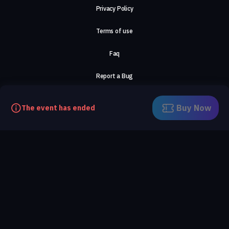
Privacy Policy
Terms of use
Faq
Report a Bug
About Us
Buy Now
The event has ended
Careers
Contact Us
©2026, ComeTogether
·
(Αρ.Γ.Ε.ΜΗ) 148002306000
·
ΕΓΝΑΤΙΑ 154, ΘΕΣΣΑΛΟΝΙΚΗ, 54636