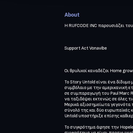
About
Η RUFCODE INC παρουσιάζει τους
Support Act Vonavibe 

Οι θρυλικοί καναδέζοι Home grown 
Το Story Untold είναι ένα δίδυμ
συμβόλαιο με την αμερικανική ετα
σε συμπαραγωγή του Paul Marc Ro
να ταξιδέψει εκτενώς σε όλες τι
Μερικά αξιοσημείωτα γεγονότα πε
σύνολό της και δύο ευρωπαϊκές 
Untold υποστήριξε επίσης καθιερω
Το συγκρότημα άφησε την Hopeles
συγκρότημα να είναι παραγωγικό.