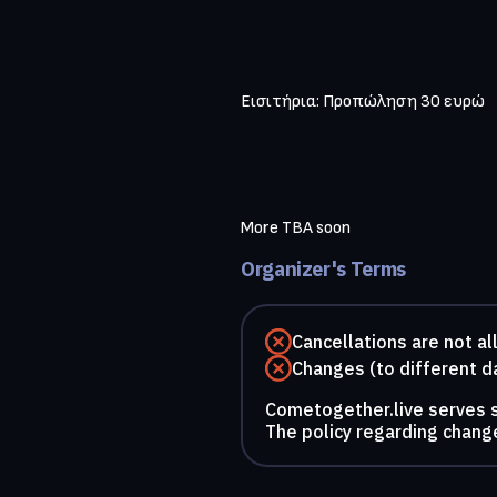
Eισιτήρια: Προπώληση 30 ευρώ 

More TBA soon  
Organizer's Terms
Cancellations are not a
Changes (to different d
Cometogether.live serves so
The policy regarding change