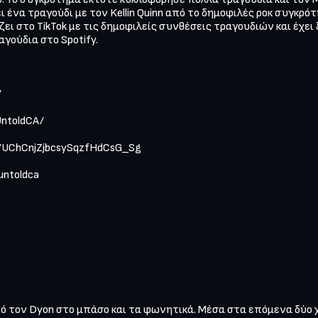
ένα τραγούδι με τον Kellin Quinn από το δημοφιλές ροκ συγκρότημα
ει στο TikTok με τις δημοφιλείς συνθέσεις τραγουδιών και έχει 
ούδια στο Spotify. 



ntoldCA/ 

l/UChCnjZjbcsySqzfHdCsG_Sg 

ntoldca 

πό τον Dyon στο μπάσο και τα φωνητικά. Μέσα στα επόμενα δύο 