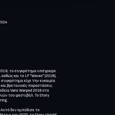
024 

 2019, το συγκρότημα υπέγραψε 
καθώς και το LP "Waves" (2018), 
 συγκρότημα είχε την ευκαιρία 
και βρετανικές παραστάσεις. 
δεία Vans Warped 2018 στο 
ών του φεστιβάλ. Το Story 
ng. 

Αυτό δεν εμπόδισε το 
τιο του 2020, το Story Untold 