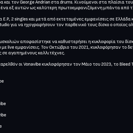
άρα και τον George Andrian στα drums. Κινούμενοι στα πλαίσια του
 ένα εξ αυτών ως καλύτερη πρωτοεμφανιζόμενη μπάντα από την 
E.P., 2 singles και μετά από εκτεταμένες εμφανίσεις σε Ελλάδα κ
tudio για να ηχογραφήσουν τον παρθενικό τους δίσκο ο οποίος ολ
υσκολιών αποφασίστηκε να καθυστερήσει η κυκλοφορία του δίσκ
 live εμφανίσεις. Τον Οκτώβριο του 2021, κυκλοφόρησαν το δεύτε
ς σε αγαπημένους καλλιτέχνες. 

αρελθόν οι Vonavibe κυκλοφόρησαν τον Μάιο του 2023, το Bleed T
e 

be 

be 

 
