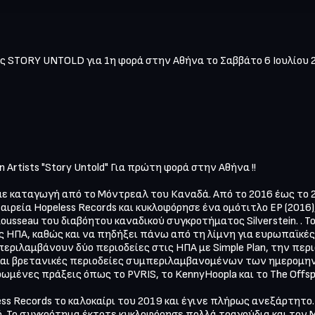
 STORY UNTOLD για 1η φορά στην Αθήνα το Σαββάτο 6 Ιουλίου 2
Artists "Story Untold" Για πρώτη φορά στην Αθήνα !! 

ο με καταγωγή από το Μόντρεαλ του Καναδά. Από το 2016 έως το
ιρεία Hopeless Records και κυκλοφόρησε ένα ομότιτλο EP (2016), 
usseau του διαβόητου καναδικού συγκροτήματος Silverstein. . Το
ς ΗΠΑ, καθώς και να πηδήξει πάνω από τη λίμνη για ευρωπαϊκές 
ριλαμβάνουν δύο περιοδείες στις ΗΠΑ με Simple Plan, την περιο
και βρετανικές περιοδείες συμπεριλαμβανομένων των ημερομηνι
μένες πράξεις όπως το PVRIS, το KennyHoopla και το The Offspri
s Records το καλοκαίρι του 2019 και έγινε πλήρως ανεξάρτητο. 
 Το συγκρότημα έκτοτε κυκλοφόρησε πολλά τραγούδια και τον Μάρ