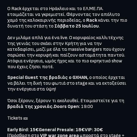
Ο Rack έρχεται στο Ηράκλειο και το ΕΛ.ΜΕ.ΠΑ. 
ετοιμάζεται να γκρεμιστεί. Φέρνοντας τον απόλυτο 
χαμό της καλοκαιρινής περιοδείας, ο 
Rack
 κάνει την πιο 
δυνατή του στάση το
 Σάββατο 25 Ιουλίου
.

Δεν μιλάμε απλά για ένα live. Ο κορυφαίος καλλιτέχνης 
της γενιάς του σκάει στην Κρήτη για να την 
κατεδαφίσει, μαζί με όλα τα massive bangers που έχουν 
σαρώσει την κορυφή και παίζουν ασταμάτητα παντού. 
Ατόφια ενέργεια, ωμός ήχος και το πιο εκρηκτικό show 
που έχεις ζήσει ποτέ.
Special Guest της βραδιάς ο GXHAN,
 ο οποίος έρχεται 
να βάλει τη δική του φωτιά στο stage και να εκτοξεύσει 
την ενέργεια στα ύψη!

Όσοι ξέρουν, ξέρουν τι ακολουθεί. Ετοιμαστείτε για τη 
βραδιά της χρονιάς.Doors Open: 
19:00

Tickets 🎫

Early Bird: 15€General Presale: 18€VIP: 30€
(Πρόσβαση στο 
VIP war zone area 
μπροστά στο stage + 