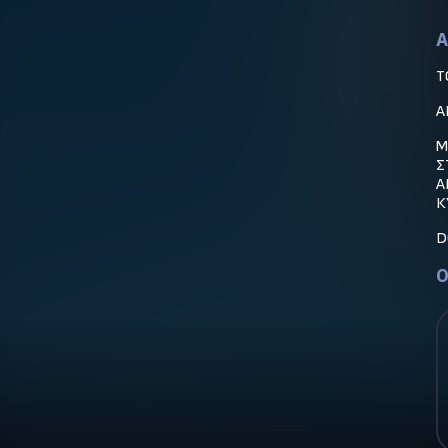
A
T
Α
Μ
Σ
Α
Κ
D
O