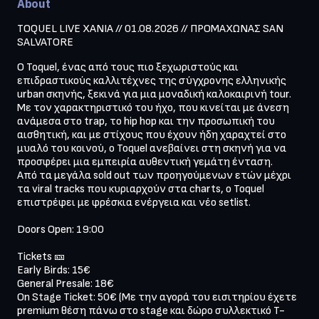
About
TOQUEL LIVE ΧΑΝΙΑ // 01.08.2026 // ΠΡΟΜΑΧΩΝΑΣ SAN 
SALVATORE
Ο Toquel, ένας από τους πιο ξεχωριστούς και 
επιδραστικούς καλλιτέχνες της σύγχρονης ελληνικής 
urban σκηνής, ξεκινά για μια μοναδική καλοκαιρινή tour.

Με τον χαρακτηριστικό του ήχο, που κινείται με άνεση 
ανάμεσα στο trap, το hip hop και την προσωπική του 
αισθητική, και με στίχους που έχουν ήδη χαραχτεί στο 
μυαλό του κοινού, ο Toquel ανεβαίνει στη σκηνή για να 
προσφέρει μια εμπειρία αυθεντική γεμάτη ένταση.

Από τα μεγάλα sold out των προηγούμενων ετών μέχρι 
τα viral tracks που κυριαρχούν στα charts, ο Toquel 
επιστρέφει με φρέσκια ενέργεια και νέο setlist.

Doors Open: 19:00

Tickets 🎫 

Early Birds: 15€

General Presale: 18€

On Stage Ticket: 50€ (Με την αγορά του εισιτηρίου έχετε 
premium θέση πάνω στο stage και δώρο συλλεκτικό T-