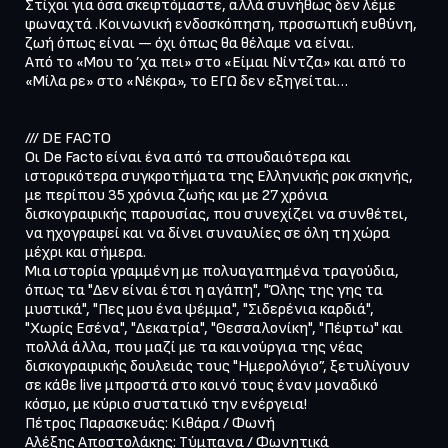
Στίχοι για όσα σκεφτόμαστε, αλλά συνήθως δεν λέμε 
φωναχτά .Κοινωνική ενδοσκόπηση, προσωπική ευθύνη, 
ζωή όπως είναι — όχι όπως θα θέλαμε να είναι.

Από το «Μου το ’χα πει» στο «Είμαι Νίντζα» και από το 
«Μίλα ρε» στο «Νέκρα», το ΕΓΩ δεν εξηγείται…

/// DE FACTO

Οι De Facto είναι ένα από τα σπουδαιότερα και 
ιστορικότερα συγκροτήματα της Ελληνικής ροκ σκηνής, 
με περίπου 35 χρόνια ζωής και με 27 χρόνια 
δισκογραφικής παρουσίας, που συνεχίζει να συνθέτει, 
να ηχογραφεί και να δίνει συναυλίες σε όλη τη χώρα 
μέχρι και σήμερα.

Μια ιστορία γραμμένη με πολυαγαπημένα τραγούδια, 
όπως τα "Δεν είναι έτσι η αγάπη", "Όλης της γης τα 
μυστικά", "Πες μου ένα ψέμμα", "Σιδερένια καρδιά", 
"Χωρίς Εσένα", "Δεκατρία", "Θεσσαλονίκη", "Πέφτω" και 
πολλά άλλα, που μαζί με τα καινούργια της νέας 
δισκογραφικής δουλειάς τους "Ημερολόγιο”, ξετυλίγουν 
σε κάθε live μπροστά στο κοινό τους έναν μοναδικό 
κόσμο, με κύριο συστατικό την ενέργεια!

Πέτρος Παρασκευάς: Κιθάρα / Φωνή

Αλέξης Αποστολάκης: Τύμπανα / Φωνητικά
