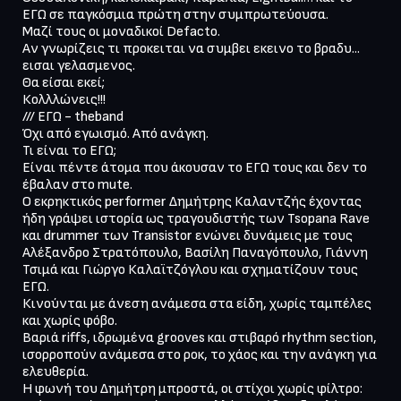
ΕΓΩ σε παγκόσμια πρώτη στην συμπρωτεύουσα.

Μαζί τους οι μοναδικοί Defacto.

Αν γνωρίζεις τι προκειται να συμβει εκεινο το βραδυ... 
εισαι γελασμενος.

Θα είσαι εκεί;

Κολλλώνεις!!!

/// ΕΓΩ - theband

Όχι από εγωισμό. Από ανάγκη.

Τι είναι το ΕΓΩ;

Είναι πέντε άτομα που άκουσαν το ΕΓΩ τους και δεν το 
έβαλαν στο mute.

Ο εκρηκτικός performer Δημήτρης Καλαντζής έχοντας 
ήδη γράψει ιστορία ως τραγουδιστής των Tsopana Rave 
και drummer των Transistor ενώνει δυνάμεις με τους 
Αλέξανδρο Στρατόπουλο, Βασίλη Παναγόπουλο, Γιάννη 
Τσιμά και Γιώργο Καλαϊτζόγλου και σχηματίζουν τους 
ΕΓΩ.

Κινούνται με άνεση ανάμεσα στα είδη, χωρίς ταμπέλες 
και χωρίς φόβο.

Βαριά riffs, ιδρωμένα grooves και στιβαρό rhythm section, 
ισορροπούν ανάμεσα στο ροκ, το χάος και την ανάγκη για 
ελευθερία.

Η φωνή του Δημήτρη μπροστά, οι στίχοι χωρίς φίλτρο: 