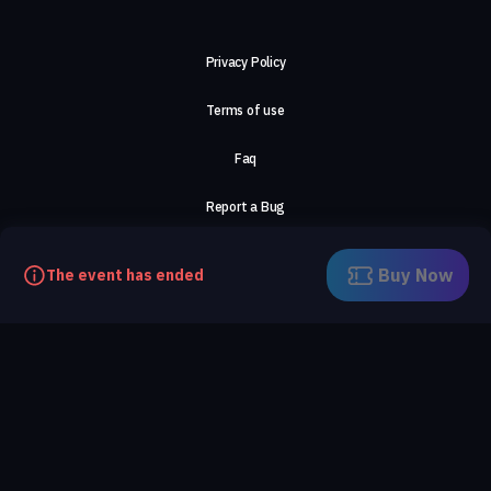
Privacy Policy
Terms of use
Faq
Report a Bug
About Us
Buy Now
The event has ended
Careers
Contact Us
©2026, ComeTogether
·
(Αρ.Γ.Ε.ΜΗ) 148002306000
·
ΕΓΝΑΤΙΑ 154, ΘΕΣΣΑΛΟΝΙΚΗ, 54636