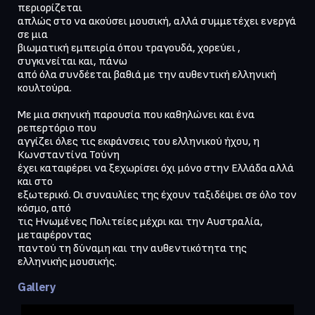
περιορίζεται

απλώς στο να ακούσει μουσική, αλλά συμμετέχει ενεργά 
σε μια

βιωματική εμπειρία όπου τραγουδά, χορεύει , 
συγκινείται και, πάνω

από όλα συνδέεται βαθιά με την αυθεντική ελληνική 
κουλτούρα.

Με μια σκηνική παρουσία που καθηλώνει και ένα 
ρεπερτόριο που

αγγίζει όλες τις εκφάνσεις του ελληνικού ήχου, η 
Κωνσταντίνα Τούνη

έχει καταφέρει να ξεχωρίσει όχι μόνο στην Ελλάδα αλλά 
και στο

εξωτερικό. Οι συναυλίες της έχουν ταξιδέψει σε όλο τον 
κόσμο, από

τις Ηνωμένες Πολιτείες μέχρι και την Αυστραλία, 
μεταφέροντας

παντού τη δύναμη και την αυθεντικότητα της 
ελληνικής μουσικής.
Gallery