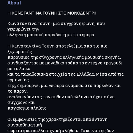
About
Η ΚΩΝΣΤΑΝΤΙΝΑ ΤΟΥΝΗ ΣΤΟ ΜΟΝΟΔΕΝΤΡΙ!
Κωνσταντίνα Τούνη · μια σύγχρονη φωνή, που 
γεφυρώνει την

ελληνική μουσική παράδοση με το σήμερα.

Η Κωνσταντίνα Τούνη αποτελεί μια από τις πιο 
ξεχωριστές

παρουσίες της σύγχρονης ελληνικής μουσικής σκηνής,

συνδυάζοντας με μοναδικό τρόπο το έντεχνο τραγούδι 
με το λαϊκό

και τα παραδοσιακά στοιχεία της Ελλάδας. Μέσα από τις 
ερμηνείες

της, δημιουργεί μια γέφυρα ανάμεσα στο παρελθόν και 
το παρόν,

αναδεικνύοντας τον αυθεντικό ελληνικό ήχο σε ένα 
σύγχρονο και

παγκόσμιο πλαίσιο.

Οι εμφανίσεις της χαρακτηρίζονται από έντονη 
συναισθηματική

φόρτιση και καλλιτεχνική αλήθεια. Το κοινό της δεν 