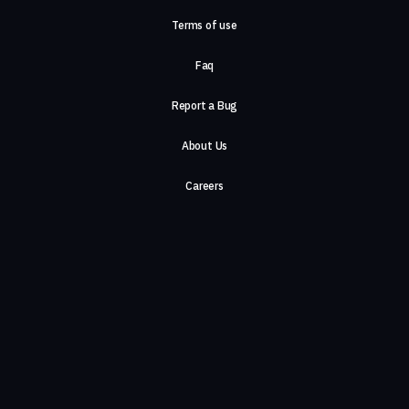
Terms of use
Faq
Report a Bug
About Us
Careers
Contact Us
©2026, ComeTogether
·
(Αρ.Γ.Ε.ΜΗ) 148002306000
·
ΕΓΝΑΤΙΑ 154, ΘΕΣΣΑΛΟΝΙΚΗ, 54636