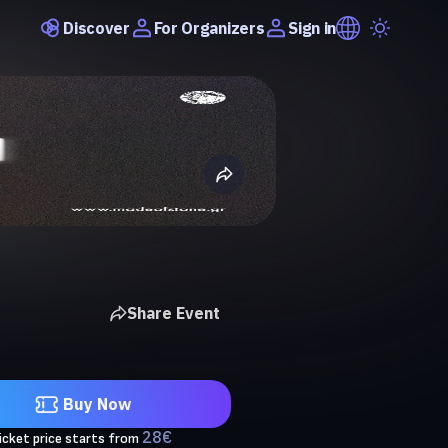
Discover
Sign in
For Organizers
Share Event
Buy Now
28
€
icket price starts from