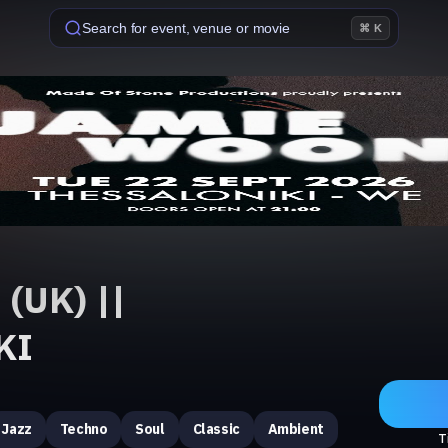
Search for event, venue or movie
⌘ K
(UK) ||
KI
Jazz
Techno
Soul
Classic
Ambient
T