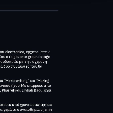
ι electronica, έρχεται στην 
ου στο gazarte ground stage 
γουδοποιία με τη σύγχρονη 
ια δύο συναυλίες που θα 
 “Mirrorwriting” και “Making 
νικού ήχου. Με επιρροές από 
Pharrell και Erykah Badu, έχει 
έπειτα από χρόνια σιωπής και 
γεμάτα συναίσθημα, ο Jamie 