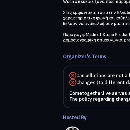
Woon απέδειξε ξανά πως παραμέν
Στις εμφανίσεις του στην Ελλάδα
χαρακτηριστική φωνή και καθηλωτ
θέλουν να ανακαλύψουν μία από τ
Παραγωγή: Made of Stone Producti
Δημοσιογραφική επικοινωνία: 
pr
Organizer's Terms
Cancellations are not a
Changes (to different d
Cometogether.live serves so
The policy regarding change
Hosted By