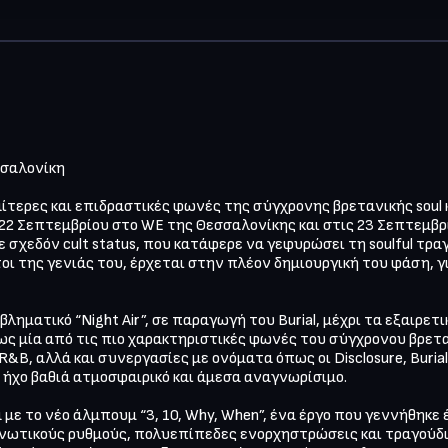
σαλονίκη

ιαίτερες και επιδραστικές φωνές της σύγχρονης βρετανικής soul κα
 22 Σεπτεμβρίου στο WE της Θεσσαλονίκης και στις 23 Σεπτεμβρί
 σχεδόν cult status, που κατάφερε να γεφυρώσει τη soulful τρα
οι της γενιάς του, έρχεται στην πλέον δημιουργική του φάση, γ
ληματικό “Night Air”, σε παραγωγή του Burial, μέχρι τα εξαιρετικά
 ως μία από τις πιο χαρακτηριστικές φωνές του σύγχρονου βρετα
 R&B, αλλά και συνεργασίες με ονόματα όπως οι Disclosure, Burial, 
ήχο βαθιά ατμοσφαιρικό και άμεσα αναγνωρίσιμο.

με το νέο άλμπουμ “3, 10, Why, When”, ένα έργο που γεννήθηκε 
ωτικούς ρυθμούς, πολυεπίπεδες ενορχηστρώσεις και τραγούδια 