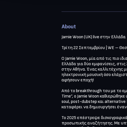
About
Jamie Woon (UK) live στην Ελλάδα

Τρίτη 22 Σεπτεμβρίου | WE – Θεσ
Ο Jamie Woon, μία από τις πιο ιδ
Ελλάδα για δύο εμφανίσεις, στις
στην Αθήνα. Ένας καλλιτέχνης με
ηλεκτρονική μουσική όσο ελάχιστ
αφήσουν εποχή!

Από το breakthrough του με το εμβ
Time”, ο Jamie Woon καθιερώθηκε
soul, post-dubstep και alternative
καταφέρει να δημιουργήσει έναν 
Το 2025 επέστρεψε δισκογραφικά 
προσωπικής αναζήτησης. Με υπν