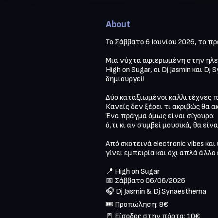
About
Το Σάββατο 6 Ιουνίου 2026, το πρ
Μια νύχτα αφιερωμένη στην ηλεκ
High on Sugar, οι Dj Jasmin και 
δημιουργεί!

Δύο καταξιωμένοι καλλιτέχνες πί
Κανείς δεν ξέρει τι ακριβώς θα ακ
Ένα πράγμα όμως είναι σίγουρο:

ό,τι κι αν συμβεί μουσικά, θα είνα
Από σκοτεινά electronic vibes κα
γίνει εμπειρία και όχι απλά άλλο έ
📍 High on Sugar

📅 Σάββατο 06/06/2026

🎧 Dj Jasmin & Dj Synaesthema

🎟️ Προπώληση: 8€

🚪 Είσοδος στην πόρτα: 10€