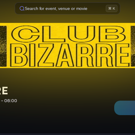
Search for event, venue or movie
⌘ K
RE
 - 06:00