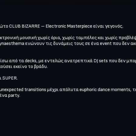
ώτο CLUB BIZARRE – Electronic Masterpiece είναι γεγονός.

τρονική μουσική χωρίς όρια, χωρίς ταμπέλες και χωρίς προβλέψ
Dj Synaesthema ενώνουν τις δυνάμεις τους σε ένα event που δεν 
σω από τα decks, με εντελώς ανατρεπτικά DJ sets που δεν μπορ
ούσει εκείνο το βράδυ.

ι SUPER.

ι unexpected transitions μέχρι απόλυτα euphoric dance moments, 
να party.
