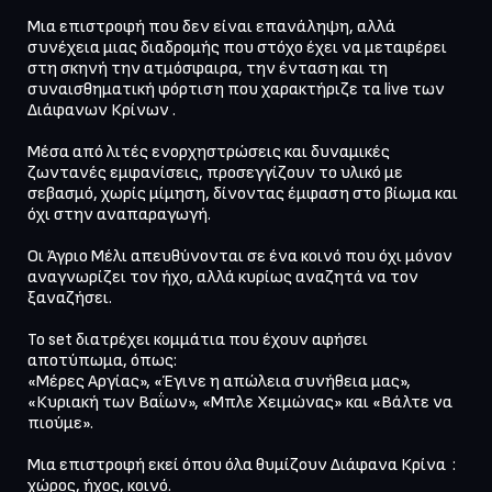
Μια επιστροφή που δεν είναι επανάληψη, αλλά 
συνέχεια μιας διαδρομής που στόχο έχει να μεταφέρει 
στη σκηνή την ατμόσφαιρα, την ένταση και τη 
συναισθηματική φόρτιση που χαρακτήριζε τα live των 
Διάφανων Κρίνων .

Μέσα από λιτές ενορχηστρώσεις και δυναμικές 
ζωντανές εμφανίσεις, προσεγγίζουν το υλικό με 
σεβασμό, χωρίς μίμηση, δίνοντας έμφαση στο βίωμα και 
όχι στην αναπαραγωγή.

Οι Άγριο Μέλι απευθύνονται σε ένα κοινό που όχι μόνον 
αναγνωρίζει τον ήχο, αλλά κυρίως αναζητά να τον 
ξαναζήσει.

Το set διατρέχει κομμάτια που έχουν αφήσει 
αποτύπωμα, όπως:

«Μέρες Αργίας», «Έγινε η απώλεια συνήθεια μας», 
«Κυριακή των Βαΐων», «Μπλε Χειμώνας» και «Βάλτε να 
πιούμε».

Μια επιστροφή εκεί όπου όλα θυμίζουν Διάφανα Κρίνα  : 
χώρος, ήχος, κοινό.
