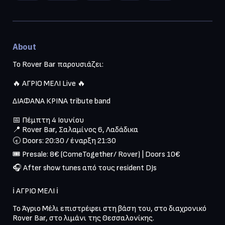
About
Το Rover Bar παρουσιάζει:
🔥 ΑΓΡΙΟ ΜΕΛΙ Live 🔥
📅 Πέμπτη 4 Ιουνίου

📍 Rover Bar, Σαλαμίνος 6, Λαδάδικα

🕣 Doors: 20:30 / έναρξη 21:30

🎟️ Presale: 8€ (ComeTogether/ Rover) | Doors 10€

🎧 After show tunes από τους resident DJs

ℹ️ ΑΓΡΙΟ ΜΕΛΙ ℹ️
Το Άγριο Μέλι επιστρέφει στη βάση του, στο διαχρονικό 
Rover Bar, στο λιμάνι της Θεσσαλονίκης.
