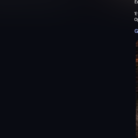
Ε
Έ
O
G