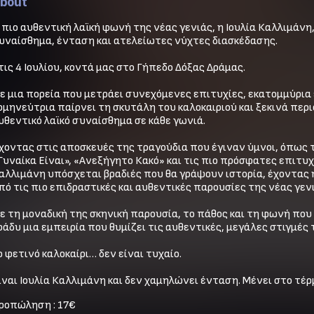
bout
 πιο αυθεντική λαϊκή φωνή της νέας γενιάς, η Ιουλία Καλλιμάνη,
υναίσθημα, ένταση και ατελείωτες νύχτες διασκέδασης. 

τις 4 Ιουλίου, κοντά μας στο Γήπεδο Δόξας Δράμας.

ε μια πορεία που μετράει συνεχόμενες επιτυχίες, εκατομμύρια s
ρμηνεύτρια παίρνει τη σκυτάλη του καλοκαιριού και ξεκινά περι
υθεντικό λαϊκό συναίσθημα σε κάθε γωνιά.

χοντας στις αποσκευές της τραγούδια που έγιναν ύμνοι, όπως τ
Γυναίκα Είναι», «Ανεξήγητο Κακό» και τις πιο πρόσφατες επιτυχί
αλλιμάνη υπόσχεται βραδιές που θα γράψουν ιστορία, έχοντας ή
πό τις πιο επιδραστικές και αυθεντικές παρουσίες της νέας γεν
ε τη μοναδική της σκηνική παρουσία, το πάθος και τη φωνή που α
ράδυ μια εμπειρία που θυμίζει τις αυθεντικές, μεγάλες στιγμές τ
ο φετινό καλοκαίρι… δεν είναι τυχαίο.

ίναι Ιουλία Καλλιμάνη και δεν χαμηλώνει ένταση. Μένει στο τέρ
ροπώληση : 17€
