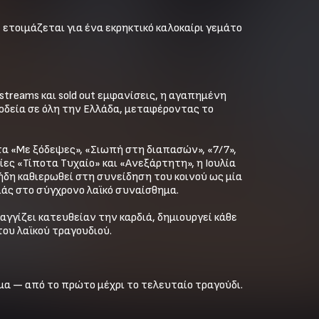
 ετοιμάζεται για ένα εκρηκτικό καλοκαίρι γεμάτο 
treams και sold out εμφανίσεις, η αγαπημένη 
οδεία σε όλη την Ελλάδα, μεταφέροντας το 
α «Με ξόδεψες», «Σιωπή στη διαπασών», «7/7», 
ες «Τίποτα Τυχαίο» και «Ανεξάρτητη», η Ιουλία 
δη καθιερωθεί στη συνείδηση του κοινού ως μία 
ιάς στο σύγχρονο λαϊκό συναίσθημα.

γγίζει κατευθείαν την καρδιά, δημιουργεί κάθε 
ου λαϊκού τραγουδιού.

μα — από το πρώτο μέχρι το τελευταίο τραγούδι.