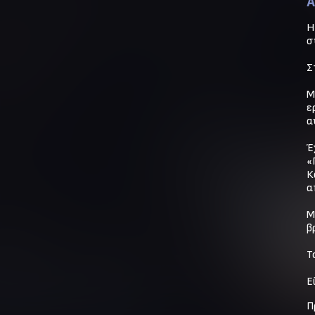
A
Η
σ
Σ
Μ
ε
α
Έ
«
Κ
α
Μ
β
Τ
Ε
Π