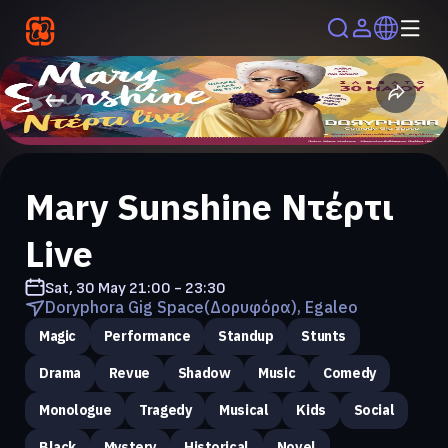
Mary Sunshine Ντέρτι
Live
Sat, 30 May
21:00 - 23:30
Doryphora Gig Space(Δορυφόρα), Egaleo
Magic
Performance
Standup
Stunts
Drama
Revue
Shadow
Music
Comedy
Monologue
Tragedy
Musical
Kids
Social
Black
Mystery
Historical
Novel