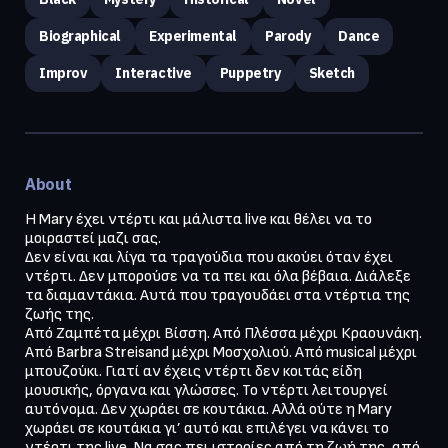
Biographical
Experimental
Parody
Dance
Improv
Interactive
Puppetry
Sketch
About
H Mary έχει ντέρτι και μάλιστα live και θέλει να το 
μοιραστεί μαζι σας. 

Δεν είναι και λίγα τα τραγούδια που ακούει όταν έχει 
ντέρτι. Δεν μπορούσε να τα πει και όλα βέβαια. Διάλεξε 
τα διαμαντάκια. Αυτά που τραγουδάει στα ντέρτια της 
ζωής της.

Από Ζαμπέτα μέχρι Βίσση. Από Πλέσσα μέχρι Κραουνάκη. 
Από Barbra Streisand μέχρι Μοσχολιού. Από musical μέχρι 
μπουζούκι. Γιατί αν έχεις ντέρτι δεν κοιτάς είδη 
μουσικής, όργανα και γλώσσες. Το ντέρτι λειτουργεί 
αυτόνομα. Δεν χωράει σε κουτάκια. Αλλά ούτε η Mary 
χωράει σε κουτάκια γι’ αυτό και επιλέγει να κάνει το 
ντέρτι της live. Να σας πει ιστορίες από τη ζωή της, από 