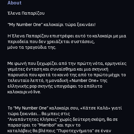
About
Έλενα Παπαρίζου

“My Number One” καλοκαίρι τώρα ξεκινάει!

Η Έλενα Παπαρίζου επιστρέφει αυτό το καλοκαίρι µε µια 
περιοδεία που δεν χρειάζεται συστάσεις,

µόνο τα τραγούδια της.
Με φωνή που ξεχωρίζει από την πρώτη νότα, ερµηνείες 
γεμάτες ένταση και συναίσθημα και µια σκηνική

παρουσία που κρατά το κοινό της από το πρώτο µέχρι το 
τελευταίο λεπτό, η µοναδική «Number One» της

ελληνικής pop σκηνής υπογράφει το απόλυτο 
καλοκαιρινό live.
Το “My Number One” καλοκαίρι σου, «Κάτσε Καλά» γιατί 
τώρα ξεκινάει… θα µπεις στις

“Αναπάντητες Κλήσεις” χωρίς δεύτερη σκέψη, θα σε 
παρασύρει το “Mambo!” και πριν το

καταλάβεις θα βλέπεις “Πυροτεχνήµατα” σε έναν 