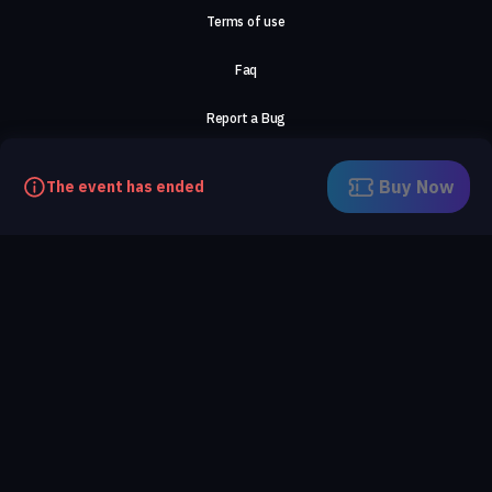
Terms of use
Faq
Report a Bug
About Us
Buy Now
The event has ended
Careers
Contact Us
©2026, ComeTogether
·
(Αρ.Γ.Ε.ΜΗ) 148002306000
·
ΕΓΝΑΤΙΑ 154, ΘΕΣΣΑΛΟΝΙΚΗ, 54636