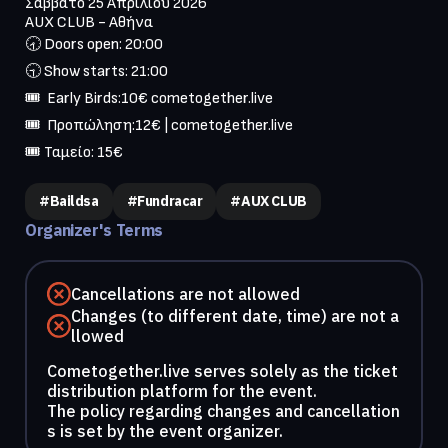
Σάββατο 25 Απριλίου 2026

AUX CLUB - Αθήνα

🕣 Doors open: 20:00

🕤 Show starts: 21:00

🎟  Early Birds:10€ cometogether.live

🎟  Προπώληση:12€ | cometogether.live

🎟 Ταμείο: 15€
#Baildsa
#Fundracar
#AUX CLUB
Organizer's Terms
Cancellations are not allowed
Changes (to different date, time) are not a
llowed
Cometogether.live serves solely as the ticket
distribution platform for the event.
The policy regarding changes and cancellation
s is set by the event organizer.