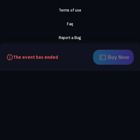
Terms of use
Faq
Report a Bug
About Us
Buy Now
The event has ended
Careers
Contact Us
©2026, ComeTogether
·
(Αρ.Γ.Ε.ΜΗ) 148002306000
·
ΕΓΝΑΤΙΑ 154, ΘΕΣΣΑΛΟΝΙΚΗ, 54636