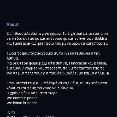
About
Στη Θεσσαλονίκη έγινε χαμός. Το Eightball μετατράπηκε 
σε πεδίο έντασης και εκτόνωσης και το live των Baildsa 
και Fundracar άφησε πίσω του μόνο ιδρώτα και ιστορίες.

Τώρα το φαντασμαγορικό αυτό live κατεβαίνει στην 
Αθήνα.

Για δεύτερη φορά μαζί στη σκηνή, Fundracar και Baildsa, 
διαλύουν νόρμες και στερεότυπα, μετατρέποντας το 
live σε μια τελετουργία που δεν μοιάζει με καμία άλλη. 🔥

Ετοιμαστείτε για... μπλεγμένα καλώδια, ενισχυτές στα 
κόκκινα και τους τοίχους να λιώνουν.

Ο χρόνος ξεκινάει από τώρα

We come in peace

We leave in pieces

INFO
