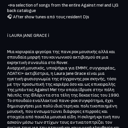
 📣a selection of songs from the entire Against me! and LJG 
back catalogue

🎧 After show tunes από τους resident DJs

ℹ️ LAURA JANE GRACE ℹ️

Μια κορυφαία φιγούρα της πανκ ροκ μουσικής αλλά και 
σπουδαία μορφή του κοινωνικού ακτιβισμού σε μια 
εκρηκτική συναυλία στο Rover. 

Αναρχική μουσικός, υποψήφια για ΕΜΜΥ, συγγραφέας, 
ΛΟΑΤΚΙ+ ακτιβίστρια, η Laura Jane Grace είναι μια 
ηγετική φυσιογνωμία της σύγχρονης ροκ σκηνής, τόσο 
με την προσωπική της καριέρα όσο και ως επικεφαλής 
της μπάντας Against Me! την οποία ίδρυσε στην πόλη 
Νέιπλς της Φλόριντα στα τέλη της δεκαετίας του 1990. 
Το σπουδαίο εναλλακτικό πανκ-ροκ συγκρότημα, έχει 
δημιουργήσει μια πολύ ιδιαίτερη και πολιτικοποιημένη 
μουσική, που ενσωματώνει διάφορες επιρροές και 
στοιχεία από ποικίλα μουσικά είδη. Η σκληρή κριτική που 
ασκούν μέσω των στίχων τους αντικατοπτρίζει τον 
αγώνα τους για την ατομική και κοινωνική ελευθερία και 