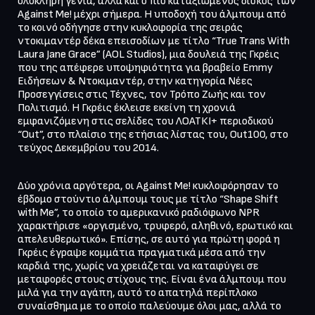
ολόκληρη γενιά, αλλά και ο πιο καταξιωμένος δίσκος των 
Against Me! μέχρι σήμερα. Η υποδοχή του άλμπουμ από 
το κοινό οδήγησε στην κυκλοφορία της σειράς 
ντοκιμαντέρ δέκα επεισοδίων με τίτλο “True Trans With 
Laura Jane Grace” (AOL Studios), μια δουλειά της Γκρέις 
που της απέφερε υποψηφιότητα για βραβείο Emmy 
Ειδήσεων & Ντοκιμαντέρ, στην κατηγορία Νέες 
Προσεγγίσεις στις Τέχνες, τον Τρόπο Ζωής και τον 
Πολιτισμό. Η Γκρέις έκλεισε εκείνη τη χρονιά 
εμφανιζόμενη στις σελίδες του ΛΟΑΤΚΙ+ περιοδικού 
“Out”, στο πλαίσιο της ετήσιας λίστας του, Out100, στο 
τεύχος Δεκεμβρίου του 2014.
Δύο χρόνια αργότερα, οι Against Me! κυκλοφόρησαν το 
έβδομο στούντιο άλμπουμ τους με τίτλο “Shape Shift 
with Me”, το οποίο το αμερικανικό ραδιόφωνο NPR 
χαρακτήρισε «οργισμένο, τρυφερό, αληθινό, ερωτικό και 
απελευθερωτικό». Επίσης, σε αυτό για πρώτη φορά η 
Γκρέις έγραψε κομμάτια πραγματικά μέσα από την 
καρδιά της, χωρίς να χρειάζεται να καταφύγει σε 
μεταφορές στους στίχους της. Είναι ένα άλμπουμ που 
μιλά για την αγάπη, αυτό το απατηλά περίπλοκο 
συναίσθημα με το οποίο παλεύουμε όλοι μας, αλλά το 