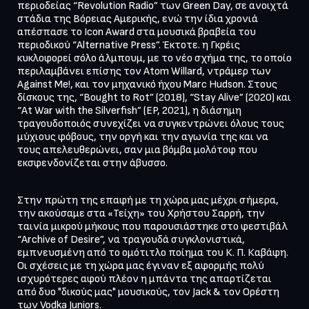
περιοδείας “Revolution Radio” των Green Day, σε ανοιχτά 
στάδια της Βόρειας Αμερικής, ενώ την ίδια χρονιά 
απέσπασε το Icon Award στα μουσικά βραβεία του 
περιοδικού “Alternative Press”. Έκτοτε. η Γκρέις 
κυκλοφορεί σόλο άλμπουμ, με το νέο σχήμα της, το οποίο 
περιλαμβάνει επίσης τον Atom Willard, ντράμερ των 
Against Me!, και τον μηχανικό ήχου Marc Hudson. Στους 
δίσκους της, “Bought to Rot” (2018), “Stay Alive” (2020) και 
“At War with the Silverfish” (EP, 2021), η διάσημη 
τραγουδοποιός συνεχίζει να συγκεντρώνει όλους τους 
μύχιους φόβους, την οργή και την αγωνία της και να 
τους απελευθερώνει, σαν μια βόμβα μολότοφ που 
εκσφενδονίζεται στην άβυσσο.
Στην πρώτη της επαφή με τη χώρα μας μέχρι σήμερα, 
την ακούσαμε στα «Τείχη» του Χρήστου Σαρρή, την 
ταινία μικρού μήκους που παρουσιάστηκε στο φεστιβάλ 
“Archive of Desire”, να τραγουδά συγκλονιστικά, 
εμπνευσμένη από το ομότιτλο ποίημα του Κ. Π. Καβάφη. 
Οι σχέσεις με τη χώρα μας έγιναν εξ αφορμής πολύ 
ισχυρότερες αφού πλέον η μπάντα της απαρτίζεται 
από δυο "δικούς μας" μουσικούς, τον Jack & τον Ορέστη 
των Vodka Juniors.