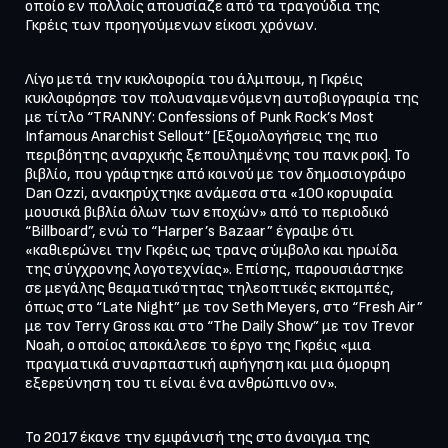
οποίο εν πολλοίς απουσίαζε από τα τραγούδια της 
Γκρέις των προηγούμενων είκοσι χρόνων.
Λίγο μετά την κυκλοφορία του άλμπουμ, η Γκρέις 
κυκλοφόρησε τον πολυαναμενόμενη αυτοβιογραφία της 
με τίτλο “TRANNY: Confessions of Punk Rock’s Most 
Infamous Anarchist Sellout“ [Εξομολογήσεις της πιο 
περιβόητης αναρχικής ξεπουλημένης του πανκ ροκ]. Το 
βιβλίο, που γράφτηκε από κοινού με τον δημοσιογράφο 
Dan Ozzi, ανακηρύχτηκε ανάμεσα στα «100 κορυφαία 
μουσικά βιβλία όλων των εποχών» από το περιοδικό 
“Billboard”, ενώ το “Harper’s Bazaar” έγραψε ότι 
«καθιερώνει την Γκρέις ως τρανς σύμβολο και ηρωίδα 
της σύγχρονης λογοτεχνίας». Επίσης, παρουσιάστηκε 
σε μεγάλης θεαματικότητας τηλεοπτικές εκπομπές, 
όπως στο “Late Night” με τον Seth Meyers, στο “Fresh Air” 
με τον Terry Gross και στο “The Daily Show” με τον Trevor 
Noah, ο οποίος αποκάλεσε το έργο της Γκρέις «μια 
πραγματικά συναρπαστική αφήγηση και μια όμορφη 
εξερεύνηση του τι είναι ένα ανθρώπινο ον».
Το 2017 έκανε την εμφάνισή της στο άνοιγμα της 