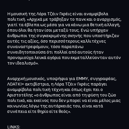
Η μουσική της Λόρα Τζέιν Γκρέις είναι αναμφίβολα 
πολιτική. «Αρχικά με τράβηξαν το πανκ και ο αναρχισμός, 
γιατί τα έβλεπα ως μέσα για να κάνω μια θετική αλλαγή, 
όπου όλοι θα ήταν ίσοι μεταξύ τους. Ενώ υπήρχαν 
άνθρωποι της συγκεκριμένης σκηνής που υποστήριζαν 
αυτές τις αξίες, όσο περισσότερους καλλιτέχνες 
συναναστρεφόμουν, τόσο παραπάνω 
συνειδητοποιούσα ότι πολλοί από αυτούς ήταν 
προνομιούχα λευκά αγόρια που εκμεταλλεύονταν αυτόν 
τον ιδεαλισμό».
Αναρχική μουσικός, υποψήφια για ΕΜΜΥ, συγγραφέας, 
ΛΟΑΤΚΙ+ ακτιβίστρια, η Λόρα Τζέιν Γκρέις παράγει 
αναμφίβολα πολιτική τέχνη και όπως έχει πει ο 
Αριστοτέλης «ο άνθρωπος είναι από τη φύση του ζώο 
πολιτικό, και εκείνος που δεν μπορεί να είναι μέλος μιας 
κοινωνίας λόγω της αυτάρκειάς του, είναι κατά 
συνέπεια είτε θηρίο είτε θεός».
LINKS:
