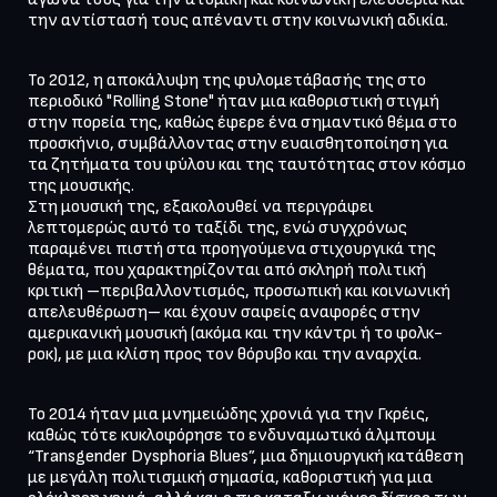
την αντίστασή τους απέναντι στην κοινωνική αδικία.
Το 2012, η αποκάλυψη της φυλομετάβασής της στο 
περιοδικό "Rolling Stone" ήταν μια καθοριστική στιγμή 
στην πορεία της, καθώς έφερε ένα σημαντικό θέμα στο 
προσκήνιο, συμβάλλοντας στην ευαισθητοποίηση για 
τα ζητήματα του φύλου και της ταυτότητας στον κόσμο 
της μουσικής. 

Στη μουσική της, εξακολουθεί να περιγράφει 
λεπτομερώς αυτό το ταξίδι της, ενώ συγχρόνως 
παραμένει πιστή στα προηγούμενα στιχουργικά της 
θέματα, που χαρακτηρίζονται από σκληρή πολιτική 
κριτική –περιβαλλοντισμός, προσωπική και κοινωνική 
απελευθέρωση– και έχουν σαφείς αναφορές στην 
αμερικανική μουσική (ακόμα και την κάντρι ή το φολκ-
ροκ), με μια κλίση προς τον θόρυβο και την αναρχία.
Το 2014 ήταν μια μνημειώδης χρονιά για την Γκρέις, 
καθώς τότε κυκλοφόρησε το ενδυναμωτικό άλμπουμ 
“Transgender Dysphoria Blues”, μια δημιουργική κατάθεση 
με μεγάλη πολιτισμική σημασία, καθοριστική για μια 