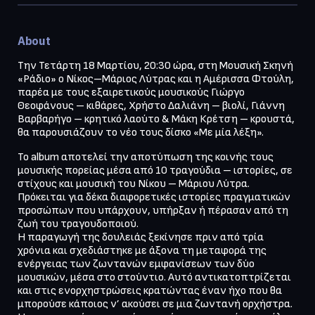
About
Την Τετάρτη 18 Μαρτίου, 20:30 ώρα, στη Μουσική Σκηνή 
«Ράδιο» ο Νίκος–Μάριος Λύτρας και η Αμέρισσα Φτούλη, 
παρέα με τους εξαιρετικούς μουσικούς Γιώργο 
Θεοφάνους – κιθάρες, Χρήστο Δαλιάνη – βιολί, Γιάννη 
Βαρβαρήγο – κρητικό λαούτο & Μάκη Κρέτση – κρουστά, 
Το album αποτελεί την αποτύπωση της κοινής τους 
μουσικής πορείας μέσα από 10 τραγούδια – ιστορίες, σε 
στίχους και μουσική του Νίκου – Μάριου Λύτρα. 
Πρόκειται για δέκα διαφορετικές ιστορίες πραγματικών 
προσώπων που υπάρχουν, υπήρξαν ή πέρασαν από τη 
ζωή του τραγουδοποιού.  

Η παραγωγή της δουλειάς ξεκίνησε πριν από τρία 
χρόνια και σχεδιάστηκε με άξονα τη μεταφορά της 
ενέργειας των ζωντανών εμφανίσεων των δύο 
μουσικών, μέσα στο στούντιο. Αυτό αντικατοπτρίζεται 
και στις ενορχηστρώσεις κρατώντας έναν ήχο που θα 
μπορούσε κάποιος ν’ ακούσει σε μια ζωντανή ορχήστρα. 