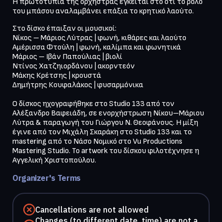
Η πρωτοτυπία της ορχήστρας έγκειται στο ότι το ρόλο 
Στο δίσκο έπαιξαν οι μουσικοί:

Νίκος – Μάριος Λύτρας | φωνή, κιθάρες και λαούτο

Αμέρισσα Φτούλη | φωνή, καλίμπα και φωνητικά

Μάριος – Ιβάν Παπούλιας | βιολί

Ντίνος Χατζηιορδάνου | ακορντεόν

Μάκης Κρέτσης | κρουστά

Δημήτρης Κουφαλάκος | φυσαρμόνικα

Ο δίσκος ηχογραφήθηκε στο Studio 133 από τον 
Αλέξανδρο Βαφειάδη, σε ενορχήστρωση Νίκου–Μάριου 
Λύτρα & παραγωγή του Γιώργου Ν. Θεοφάνους. Η μίξη 
έγινε από τον Μιχάλη Σκαράκη στο Studio 133 και το 
mastering από το Νάσο Νομικό στο Vu Productions 
Mastering Studio. Το artwork του δίσκου φιλοτέχνησε η 
Αγγελική Χριστοπούλου.
Organizer's Terms
Cancellations are not allowed
Changes (to different date, time) are not a