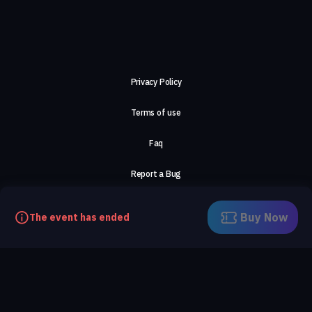
Privacy Policy
Terms of use
Faq
Report a Bug
About Us
Buy Now
The event has ended
Careers
Contact Us
©2026, ComeTogether