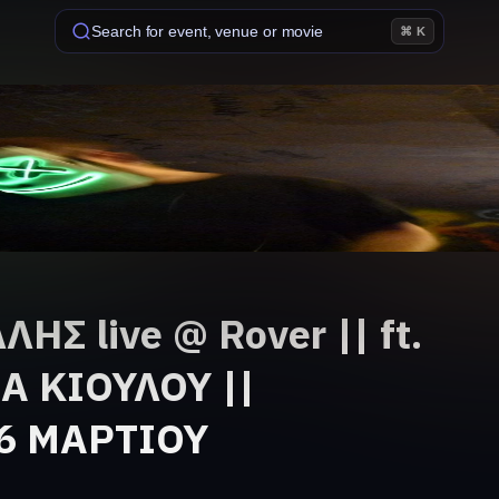
Search for event, venue or movie
⌘ K
ΗΣ live @ Rover || ft.
 ΚΙΟΥΛΟΥ ||
6 ΜΑΡΤΙΟΥ