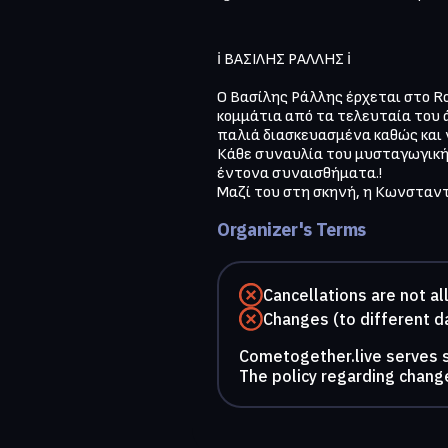
ℹ️ ΒΑΣΙΛΗΣ ΡΑΛΛΗΣ ℹ️

Ο Βασίλης Ράλλης έρχεται στο Ro
κομμάτια από τα τελευταία του ά
παλιά διασκευασμένα καθώς και ν
Κάθε συναυλία του μυσταγωγική με
έντονα συναισθήματα.!

Μαζί του στη σκηνή, η Κωνσταντ
Organizer's Terms
Cancellations are not a
Changes (to different d
Cometogether.live serves so
The policy regarding change