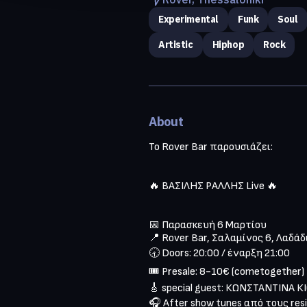
Experimental
Funk
Soul
Artistic
Hiphop
Rock
About
Το Rover Bar παρουσιάζει:

🔥 ΒΑΣΙΛΗΣ ΡΑΛΛΗΣ Live 🔥

📅 Παρασκευή 6 Μαρτίου

📍 Rover Bar, Σαλαμίνος 6, Λαδάδι
🕣 Doors: 20:00 / έναρξη 21:00

🎟️ Presale: 8-10€ (cometogether) 

🎸 special guest: ΚΩΝΣΤΑΝΤΙΝΑ Κ
🎧 After show tunes από τους resi