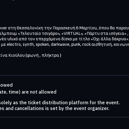
ver στη Θεσσαλονίκη την Παρασκευή 6 Μαρτίου, όπου θα παρουσι
λμπουμ «Τελευταίο τσιγάρο», «VIRTUAL», «Πάρτυ στα ισόγεια» ,
έο υλικό από τον επερχόμενο δίσκο με τίτλο «Όχι άλλα δάκρυα».

 electro, synth, spoken, darkwave, punk, rock αισθητική, κοινωνι
ίνα Κιούλου (φωνή , πλήκτρα }
llowed
ate, time) are not allowed
lely as the ticket distribution platform for the event.
s and cancellations is set by the event organizer.