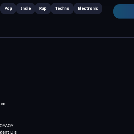
Pop
Indie
Rap
Techno
Electronic
κα

ΙΟΥΛΟΥ

dent DJs
