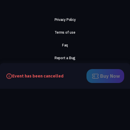
Privacy Policy
Terms of use
Faq
Report a Bug
About Us
Buy Now
Event has been cancelled
Careers
Contact Us
©2026, ComeTogether
·
(Αρ.Γ.Ε.ΜΗ) 148002306000
·