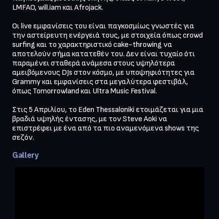
LMFAO, will.iam και Afrojack.

Οι live εμφανίσεις του είναι παγκοσμίως γνωστές για 
την αστείρευτη ενέργειά τους, με στοιχεία όπως crowd 
surfing και το χαρακτηριστικό cake-throwing να 
αποτελούν σήμα κατατεθέν του. Δεν είναι τυχαίο ότι 
παραμένει σταθερά ανάμεσα στους υψηλότερα 
αμειβόμενους DJs στον κόσμο, με υποψηφιότητες για 
Grammy και εμφανίσεις στα μεγαλύτερα φεστιβάλ, 
όπως Tomorrowland και Ultra Music Festival.

Στις 5 Απριλίου, το Eden Thessaloniki ετοιμάζεται για μια 
βραδιά υψηλής έντασης, με τον Steve Aoki να 
επιστρέφει με ένα από τα πιο αναμενόμενα shows της 
σεζόν.
Gallery