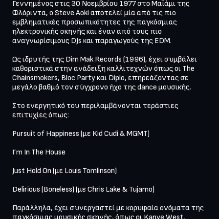
Γεννημένος στις 30 Νοεμβρίου 1977 στο Μαϊάμι της 
Φλόριντα, ο Steve Aoki αποτελεί μία από τις πιο 
εμβληματικές προσωπικότητες της παγκόσμιας 
ηλεκτρονικής σκηνής και έναν από τους πιο 
αναγνωρίσιμους DJs και παραγωγούς της EDM.

Ως ιδρυτής της Dim Mak Records (1996), έχει συμβάλει 
καθοριστικά στην ανάδειξη καλλιτεχνών όπως οι The 
Chainsmokers, Bloc Party και Diplo, επηρεάζοντας σε 
μεγάλο βαθμό τον σύγχρονο ήχο της dance μουσικής.

Στο ενεργητικό του περιλαμβάνονται τεράστιες 
επιτυχίες όπως:

Pursuit of Happiness (με Kid Cudi & MGMT)

I’m In The House

Just Hold On (με Louis Tomlinson)

Delirious (Boneless) (με Chris Lake & Tujamo)

Παράλληλα, έχει συνεργαστεί με κορυφαία ονόματα της 
παγκόσμιας μουσικής σκηνής, όπως οι Kanye West, 