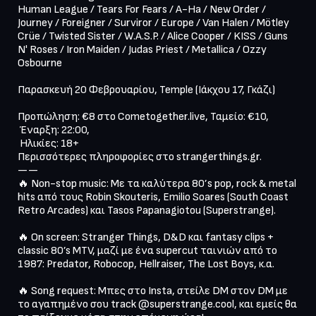
Human League / Tears For Fears / A-Ha / New Order / 
Journey / Foreigner / Surviror / Europe / Van Halen / Mötley 
Crüe / Twisted Sister / W.A.S.P. / Alice Cooper / KISS / Guns 
N' Roses / Iron Maiden / Judas Priest / Metallica / Ozzy 
Osbourne

Παρασκευή 20 Φεβρουαρίου, Temple (Ιάκχου 17, Γκάζι)

Προπώληση: €8 στο Cometogether.live, Ταμείο: €10,

 Έναρξη: 22:00,

 Ηλικίες: 18+

Περισσότερες πληροφορίες στο strangerthings.gr.

——

🔥 Non-stop music: Με τα καλύτερα 80’s pop, rock & metal 
hits από τους Robin Skouteris, Emilio Soares (South Coast 
Retro Arcades) και Tasos Papanagiotou (Superstrange). 

🔥 On screen: Stranger Things, D&D και fantasy clips + 
classic 80’s MTV, μαζί με ένα supercut ταινιών από το 
1987: Predator, Robocop, Hellraiser, The Lost Boys, κ.α.

🔥 Song request: Μπες στο Insta, στείλε DM στον DM με 
το αγαπημένο σου track @superstrange.cool, και εμείς θα 