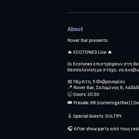
About
Rover Bar presents:

🔥 ECOTONES Live 🔥

Οι Ecotones επιστρέφουν στη Θεσσ
Θεσσαλονίκη με στόχο, να αναβι
📅 Πέμπτη, 5 Φεβρουαρίου

📍 Rover Bar, Σαλαμίνος 6, Λαδάδι
🕣 Doors: 20:30

🎟️ Presale: 6€ (cometogether) | Do
🎸 Special Guests: SULTRY

🎧 After show party από τους resi