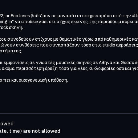
, οι Ecotones βαδίζουν σε μονοπάτια επηρεασμένα από την alter
ing In” να αποδεικνύει ότι ο ήχος εκείνης της περιόδου μπορεί 
ock σκηνή.

που συνοδεύουν στίχους με θεματικές γύρω από καθημερινές κατ
ώνουν συνθέσεις που συναρπάζουν τόσο στις studio ακροάσεις 
οτήματος.

ι εμφανίσεις σε γνωστές μουσικές σκηνές σε Αθήνα και Θεσσαλο
ακόμα περισσότερη όρεξη τόσο για νέες κυκλοφορίες όσο και για
 πει και οικογενειακή υπόθεση.

llowed
ate, time) are not allowed