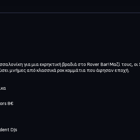
αλονίκη για μια εκρηκτική βραδιά στο Rover Bar! Μαζί τους, οι 
ώσει μνήμες από κλασσικά ροκ κομμάτια που άφησαν εποχή.

κα

ors 8€

dent DJs
