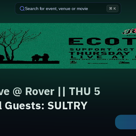
Search for event, venue or movie
⌘ K
e @ Rover || THU 5
al Guests: SULTRY