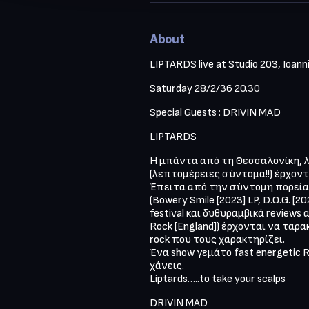
About
LIPTARDS live at Studio 203, Ioann
Saturday 28/2/36 20.30
Special Guests : DRIVIN MAD
LIPTARDS
Η μπάντα από τη Θεσσαλονίκη, λ
(λεπτομέρειες σύντομα!!) έρχον
Έπειτα από την σύντομη πορεία 
(Bowery Smile [2023] LP, D.O.G. [
festival και δυθυραμβικά reviews 
Rock [England]) έρχονται να τα
rock που τους χαρακτηρίζει.

Ένα show γεμάτο fast energetic RN
χάνεις.

Liptards…..to take your scalps
DRIVIN MAD