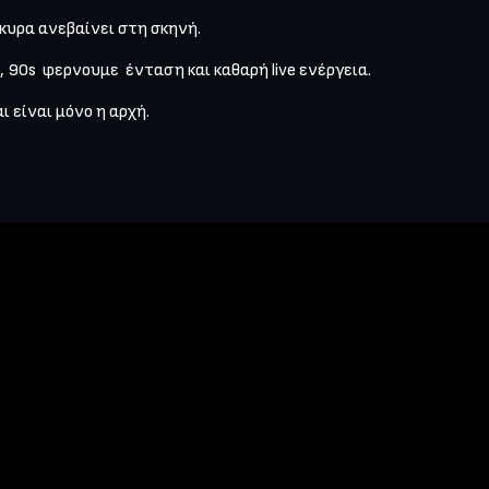
υρα ανεβαίνει στη σκηνή.

 90s  φερνουμε  ένταση και καθαρή live ενέργεια.

ι είναι μόνο η αρχή.
