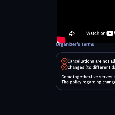
Organizer's Terms
Cancellations are not a
Changes (to different d
Cometogether.live serves so
The policy regarding change