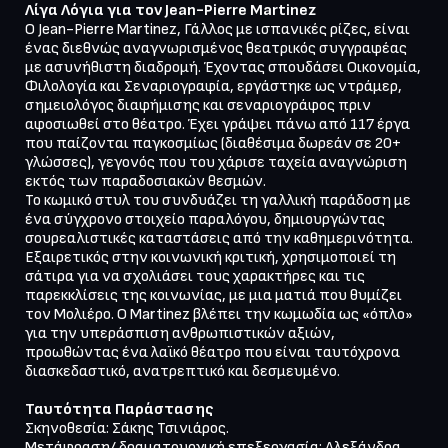
Λίγα Λόγια για τον Jean-Pierre Martinez
Ο Jean-Pierre Martinez, Γάλλος με ισπανικές ρίζες, είναι 
ένας διεθνώς αναγνωρισμένος θεατρικός συγγραφέας 
με ασυνήθιστη διαδρομή. Έχοντας σπουδάσει Οικονομία, 
Φιλολογία και Σεναριογραφία, εργάστηκε ως ντράμερ, 
σημειολόγος διαφήμισης και σεναριογράφος πριν 
αφοσιωθεί στο θέατρο. Έχει γράψει πάνω από 117 έργα 
που παίζονται παγκοσμίως (διαθέσιμα δωρεάν σε 20+ 
γλώσσες), γεγονός που του χάρισε ταχεία αναγνώριση 
εκτός των παραδοσιακών θεσμών.

Το κωμικό στυλ του συνδυάζει τη γαλλική παράδοση με 
ένα σύγχρονο στοιχείο παραλόγου, δημιουργώντας 
σουρεαλιστικές καταστάσεις από την καθημερινότητα. 
Εξαιρετικός στην κοινωνική κριτική, χρησιμοποιεί τη 
σάτιρα για να σχολιάσει τους χαρακτήρες και τις 
παρεκκλίσεις της κοινωνίας, με μια ματιά που θυμίζει 
τον Μολιέρο. Ο Martinez βλέπει την κωμωδία ως «όπλο» 
για την υπεράσπιση ανθρωπιστικών αξιών, 
προωθώντας ένα λαϊκό θέατρο που είναι ταυτόχρονα 
διασκεδαστικό, ανατρεπτικό και δεσμευμένο.

Ταυτότητα Παράστασης
Σκηνοθεσία: Σάκης Τσινιάρος.

Μετάφραση/ δραματουργική επεξεργασία: Αλεξάνδρα 