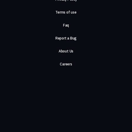
Terms of use
Faq
Report a Bug
About Us
Careers
Contact Us
©2026, ComeTogether
·
(Αρ.Γ.Ε.ΜΗ) 148002306000
·
ΕΓΝΑΤΙΑ 154, ΘΕΣΣΑΛΟΝΙΚΗ, 54636