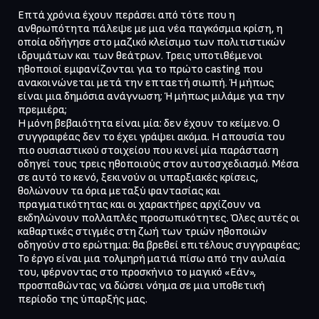
Επτά χρόνια έχουν περάσει από τότε που η 
ανθρωπότητα πάλεψε με μια νέα παγκόσμια κρίση, η 
οποία οδήγησε στο μαζικό κλείσιμο των πολιτιστικών 
ιδρυμάτων και των θεάτρων. Τρεις υποτιθέμενοι 
ηθοποιοί εμφανίζονται για το πρώτο casting που 
ανακοινώνεται μετά την επταετή σιωπή. Ή μήπως 
είναι μια δημόσια ανάγνωση; Ή μήπως μιλάμε για την 
πρεμιέρα;

Η μόνη βεβαιότητα είναι μία: δεν έχουν το κείμενο. Ο 
συγγραφέας δεν το έχει γράψει ακόμα. Η απουσία του 
πιο ουσιαστικού στοιχείου που κινεί μία παράσταση 
οδηγεί τους τρεις ηθοποιούς στον αυτοσχεδιασμό. Μέσα 
σε αυτό το κενό, ξεκινούν οι υπαρξιακές κρίσεις, 
θολώνουν τα όρια μεταξύ φαντασίας και 
πραγματικότητας και οι χαρακτήρες αρχίζουν να 
εκδηλώνουν πολλαπλές προσωπικότητες. Όλες αυτές οι 
καθαρτικές στιγμές στη ζωή των τριών ηθοποιών 
οδηγούν στο ερώτημα: θα βρεθεί επιτέλους συγγραφέας;

Το έργο είναι μια τολμηρή ματιά πίσω από την αυλαία 
του, φέρνοντας στο προσκήνιο το μαγικό «Εάν», 
προσπαθώντας να δώσει νόημα σε μια υποθετική 
περίοδο της ύπαρξής μας. 
