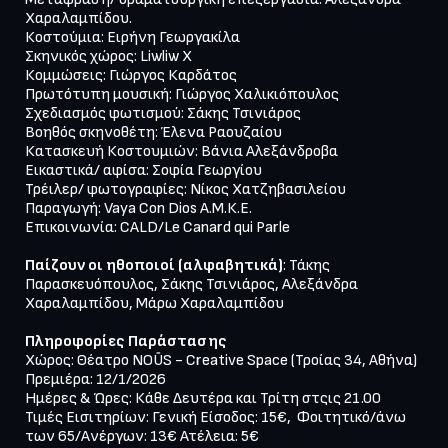
Χαραλαμπίδου.

Κοστούμια: Ειρήνη Γεωργακίλα

Σκηνικός χώρος: Liwliw X

Κομμώσεις: Γιώργος Καρδάτος

Πρωτότυπη μουσική: Γιώργος Χαλικιόπουλος

Σχεδιασμός φωτισμού: Σάκης Τσινιάρος

Βοηθός σκηνοθέτη: Έλενα Ραουζαίου

Κατασκευή Κοστουμιών: Βάνια Αλεξάνδροβα

Εικαστικά/ αφίσα: Σοφία Γεωργίου

Τρέιλερ/ φωτογραφίες: Νίκος Χατζηβασιλείου

Παραγωγή: Vaya Con Dios Α.Μ.Κ.Ε.

Επικοινωνία: CALD/Le Canard qui Parle

Παίζουν οι ηθοποιοί (αλφαβητικά)
: Τάκης 
Παρασκευόπουλος, Σάκης Τσινιάρος, Αλεξάνδρα 
Χαραλαμπίδου, Μάρω Χαραλαμπίδου

Πληροφορίες Παράστασης
Χώρος: Θέατρο NOŪS - Creative Space (Τροίας 34, Αθήνα)

Πρεμιέρα: 12/1/2026

Ημέρες & Ώρες: Κάθε Δευτέρα και Τρίτη στςις 21.00

Τιμές Εισιτηρίων: Γενική Είσοδος: 15€,  Φοιτητικό/άνω 
των 65/Ανέργων: 13€ Ατέλεια: 5€
