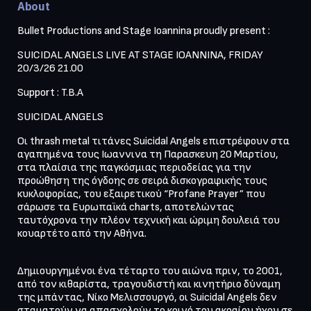
About
Bullet Productions and Stage Ioannina proudly present :
SUICIDAL ANGELS LIVE AT STAGE IOANNINA, FRIDAY 
20/3/26 21.00
Support : T.B.A
SUICIDAL ANGELS
Οι thrash metal τιτάνες Suicidal Angels επιστρέφουν στα 
αγαπημένα τους Ιωαννινα τη Παρασκευη 20 Μαρτίου, 
στα πλαίσια της παγκόσμιας περιοδείας για την 
προώθηση της όγδοης σε σειρά δισκογραφικής τους 
κυκλοφορίας, του εξαιρετικού “Profane Prayer” που 
σάρωσε τα Ευρωπαϊκά charts, αποτελώντας 
ταυτόχρονα την πλέον τεχνική και ώριμη δουλειά του 
κουαρτέτο από την Αθήνα.
Δημιουργημένοι ένα τέταρτο του αιώνα πριν, το 2001, 
από τον κιθαρίστα, τραγουδιστή και κινητήριο δύναμη 
της μπάντας, Νίκο Μελισσουργό, οι Suicidal Angels δεν 
σταματούν να απασχολούν το κοινό του ακραίου ήχου σε 