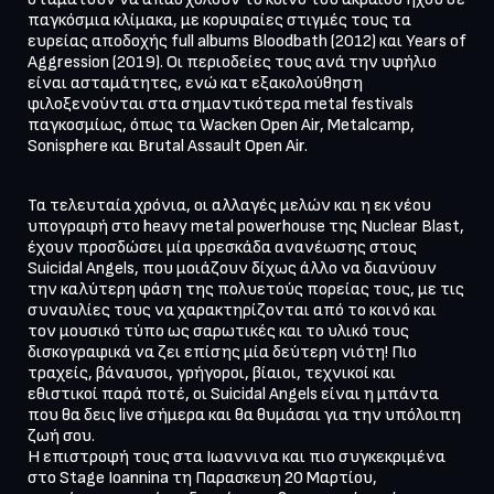
παγκόσμια κλίμακα, με κορυφαίες στιγμές τους τα 
ευρείας αποδοχής full albums Bloodbath (2012) και Years of 
Aggression (2019). Οι περιοδείες τους ανά την υφήλιο 
είναι ασταμάτητες, ενώ κατ εξακολούθηση 
φιλοξενούνται στα σημαντικότερα metal festivals 
παγκοσμίως, όπως τα Wacken Open Air, Metalcamp, 
Sonisphere και Brutal Assault Open Air.
Τα τελευταία χρόνια, οι αλλαγές μελών και η εκ νέου 
υπογραφή στο heavy metal powerhouse της Nuclear Blast, 
έχουν προσδώσει μία φρεσκάδα ανανέωσης στους 
Suicidal Angels, που μοιάζουν δίχως άλλο να διανύουν 
την καλύτερη φάση της πολυετούς πορείας τους, με τις 
συναυλίες τους να χαρακτηρίζονται από το κοινό και 
τον μουσικό τύπο ως σαρωτικές και το υλικό τους 
δισκογραφικά να ζει επίσης μία δεύτερη νιότη! Πιο 
τραχείς, βάναυσοι, γρήγοροι, βίαιοι, τεχνικοί και 
εθιστικοί παρά ποτέ, οι Suicidal Angels είναι η μπάντα 
που θα δεις live σήμερα και θα θυμάσαι για την υπόλοιπη 
ζωή σου.

Η επιστροφή τους στα Ιωαννινα και πιο συγκεκριμένα 
στο Stage Ioannina τη Παρασκευη 20 Μαρτίου, 