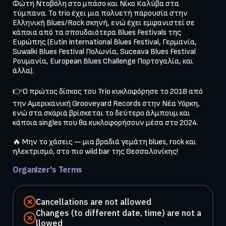
Φώτη Ντοβόλη στο μπάσο και Νίκο Καλύβα στα 
τύμπανα. Το trio έχει μια πολυετή παρουσία στην 
Ελληνική Blues/Rock σκηνή, ενώ έχει εμφανιστεί σε 
κάποια από τα σπουδαιότερα Blues Festivals της 
Ευρώπης (Eutin International Blues Festival, Γερμανία, 
Suwalki Blues Festival Πολωνία, Suceava Blues Festival 
Ρουμανία, European Blues Challenge Πορτογαλία, και 
άλλα).

👉Ο πρώτος δίσκος του Trio κυκλοφόρησε το 2018 από 
την Αμερικανική Grooveyard Records στην Νέα Υόρκη, 
ενώ στα σκαριά βρίσκεται το δεύτερο άλμπουμ και 
κάποια singles που θα κυκλοφορήσουν μέσα στο 2024.

🔥 Μην το χάσεις — μια βραδιά γεμάτη blues, rock και 
ηλεκτρισμό, στο πιο wild bar της Θεσσαλονίκης!
Organizer's Terms
Cancellations are not allowed
Changes (to different date, time) are not a
llowed