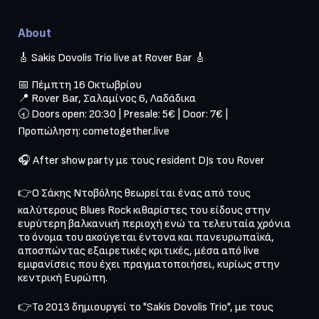
About
🎸 Sakis Dovolis Trio live at Rover Bar 🎸

📅 Πέμπτη 16 Οκτωβρίου

📍 Rover Bar, Σαλαμίνος 6, Λαδάδικα

🕣 Doors open: 20:30 | Presale: 5€ | Door: 7€ | 

Προπώληση: cometogether.live

🎧 After show party με τους resident DJs του Rover

👉Ο Σάκης Ντοβόλης θεωρείται ένας από τους 
καλύτερους Blues Rock κιθαρίστες του είδους στην 
ευρύτερη βαλκανική περιοχή ενώ τα τελευταία χρόνια 
το όνομα του ακούγεται έντονα και πανευρωπαϊκά, 
αποσπώντας εξαιρετικές κριτικές, μέσα από live 
εμφανίσεις που έχει πραγματοποιήσει, κυρίως στην 
κεντρική Ευρώπη.

👉Το 2013 δημιουργεί το "Sakis Dovolis Trio", με τους 