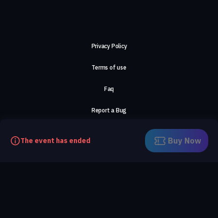
Privacy Policy
Terms of use
Faq
Report a Bug
About Us
Buy Now
The event has ended
Careers
Contact Us
©2026, ComeTogether
·