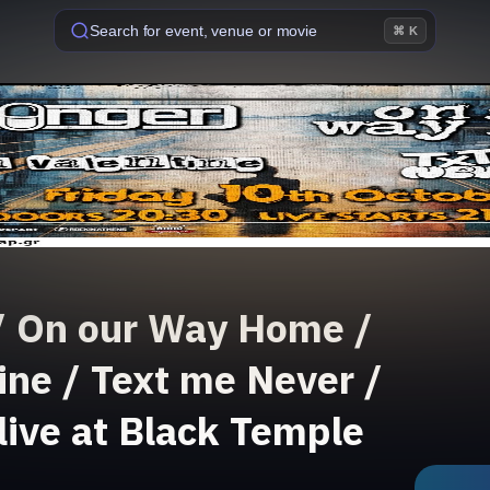
Search for event, venue or movie
⌘ K
 On our Way Home /
ine / Text me Never /
live at Black Temple