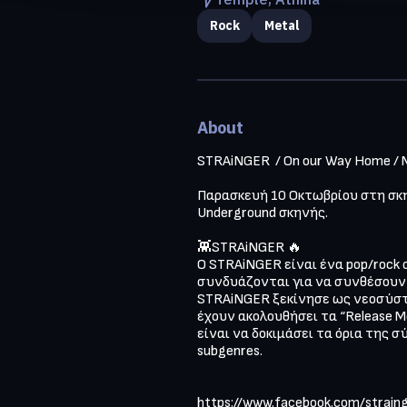
Rock
Metal
About
STRAiNGER  / On our Way Home / Meg
Παρασκευή 10 Οκτωβρίου στη σκην
Underground σκηνής.

👾STRAiNGER 🔥

O STRAiNGER είναι ένα pop/rock σ
συνδυάζονται για να συνθέσουν τ
STRAiNGER ξεκίνησε ως νεοσύστατο
έχουν ακολουθήσει τα “Release Me
είναι να δοκιμάσει τα όρια της σ
subgenres.

https://www.facebook.com/strainge