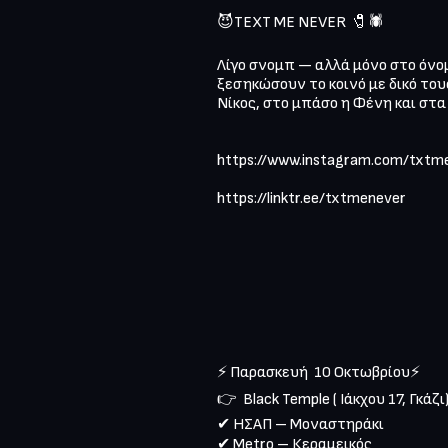
😈TEXT ME NEVER  🧷🕷️

Λίγο σνομπ — αλλά μόνο στο όνομ
ξεσηκώσουν το κοινό με δικό τους
Νίκος, στο μπάσο η Φένη και στα 
https://www.instagram.com/txtmen
https://linktr.ee/txtmenever 

⚡ Παρασκευή  10 Οκτωβρίου⚡

👉  Black Temple ( Ιάκχου 17, Γκάζι)
✔ ΗΣΑΠ – Μοναστηράκι

✔ Metro – Κεραμεικός
