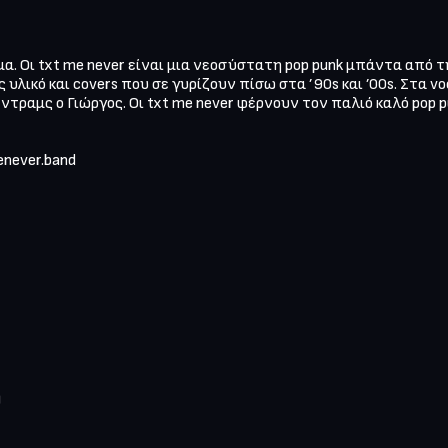
α. Οι txt me never είναι μια νεοσύστατη pop punk μπάντα από τη
 υλικό και covers που σε γυρίζουν πίσω στα ’90s και ’00s. Στα vo
ντραμς ο Γιώργος. Οι txt me never φέρνουν τον παλιό καλό pop p
ever.band 


