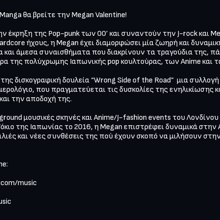
anga θα βρείτε την Megan Valentine!

ν έκρηξη της Pop-punk των 00’ και συναντούν την J-rock και Met
ardcore ήχους, η Μegan έχει διαμορφώσει μία ζωηρή και δυναμι
α και άμεσα συναισθήματα που διακρίνουν τα τραγούδια της, π
α της πολύχρωμης Ιαπωνικής pop κουλτούρας, των Anime και τω
ης δισκογραφική δουλεία “Wrong Side of the Road”  μια συλλογή 
ερολόγιο, που πραγματεύεται τις δυσκολίες της ενηλικίωσης κα
αι την αποδοχή της. 

ound μουσικές σκηνές και Αnime/J-fashion events του Λονδίνου α
 Τόκιο της Ιαπωνίας το 2016, η Μegan επιστρέφει δυναμικά στην 
αλιές και νέες συνθέσεις της πού έχουν σκοπό να μιλήσουν στην 
e:

com/music  

ic  
