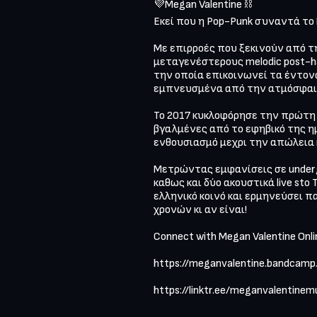
💜Megan Valentine ⛓️

Εκεί που η Pop-Punk συναντά το Μ
Με επιρροές που ξεκινούν από τη
μεταγενέστερους melodic post-h
την οποία επικοινωνεί τα έντον
εμπνευσμένα από την ατμόσφαιρ
Το 2017 κυκλοφόρησε την πρώτη τ
βγαλμένες από το εφηβικό της ημ
ενθουσιασμό μεχρι την απώλεια κ
Μετρώντας εμφανίσεις σε undergr
καθως και δύο ακουστικά live sto
ελληνικό κοινό και ερμηνεύσει π
χρονών κι αν είναι!

Connect with Megan Valentine Onlin
https://meganvalentine.bandcamp.
https://linktr.ee/meganvalentinemus