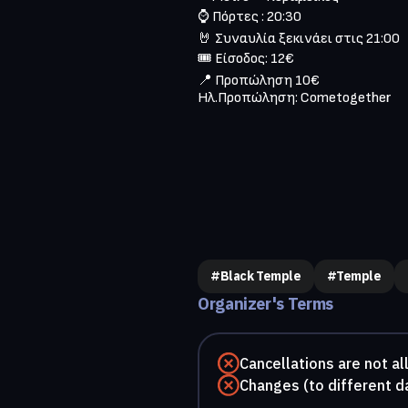
⌚ Πόρτες : 20:30

🤘 Συναυλία ξεκινάει στις 21:00

🎟️ Είσοδος: 12€

📍️ Προπώληση 10€

Ηλ.Προπώληση: Cometogether 

#Black Temple
#temple
Organizer's Terms
Cancellations are not a
Changes (to different d