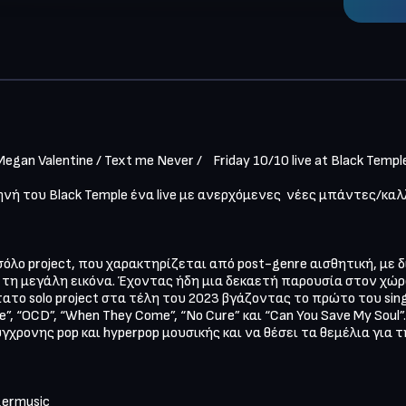
an Valentine / Text me Never /    Friday 10/10 live at Black Temple
ή του Black Temple ένα live με ανερχόμενες  νέες μπάντες/καλ
όλο project, που χαρακτηρίζεται από post-genre αισθητική, με δ
η μεγάλη εικόνα. Έχοντας ήδη μια δεκαετή παρουσία στον χώρο, 
 solo project στα τέλη του 2023 βγάζοντας το πρώτο του single 
”, “OCD”, “When They Come”, “No Cure” και “Can You Save My Soul
ύγχρονης pop και hyperpop μουσικής και να θέσει τα θεμέλια για 
rmusic  
