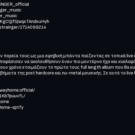
GER_official 

ger_music 

r_music 

2GKgCQjfSjwqxTAndxuHyh 

/strainger/1714099214 

ην πορεία τους ως μια εφηβική μπάντα παίζοντας σε τοπικά live 
αποφάσισαν να ακολουθήσουν έναν πιο μοντέρνο ήχο και κυκλοφ
άνουν χρόνο ετοιμάζουν το πρώτο τους full Iength album που θα 
 βήματα της post hardcore και nu-metal μουσικής. Σε αυτό το live
yhome.official/  

1Kb7puuvfL/ 

ome 

Home-sptfy 
