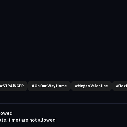
#STRAiNGER
#on Our Way Home
#megan Valentine
#text
llowed
ate, time) are not allowed