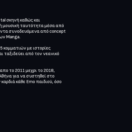
al σκηνή καθώς και 
κή μουσική ταυτότητα μέσα από 
άντα συνοδευόμενα από concept 
ν Manga.

5 κομματιών με ιστορίες 
ι ταξιδεύει από τον νεανικό 
πο το 2011 μεχρι το 2018, 
Αθήνα για να συστηθεί στο 
καρδιά κάθε Εmo παιδιού, όσο 