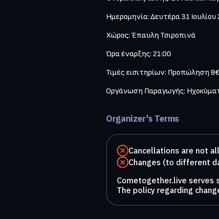
Ημερομηνία: Δευτέρα 31 Ιουλίου 
Χώρος: Έπαυλη Τσιροπινά

Ώρα έναρξης: 21:00

Τιμές εισιτηρίων: Προπώληση 8€ 
Οργάνωση Παραγωγής: Ηχοκύματα 
Organizer's Terms
Cancellations are not a
Changes (to different d
Cometogether.live serves so
The policy regarding change