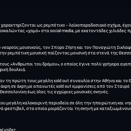
- χαρακτηρίζονται ως ρεμπέτικο - λαϊκοπαραδοσιακό σχήμα, έχο
οκαλώντας «χαμό» στα social media, με εκατοντάδες χιλιάδες 
 νεαρούς μουσικούς, τον Σπύρο Ζήση και τον Παναγιώτη Σικλαφί
την ρεμπέτικη μουσική παίζοντας μουσική στα στενά της Θεσσα
τους «Άνθρωποι του δρόμου», ο οποίος έγινε πολύ γρήγορα αγαπ
ική δουλειά.

ν τη πρώτη τους μεγάλη sold out συναυλία στην Αθήνα και το Θ
κρη σε άκρη με απανωτές sold out εμφανίσεις από τον Σταυρό Το
εσσαλονίκη έως όλες τις εγχώριες μουσικές σκηνές.

ου μεγάλη καλοκαιρινή περιοδεία σε όλη την ηπειρώτικη και νησ
κίνηδες
