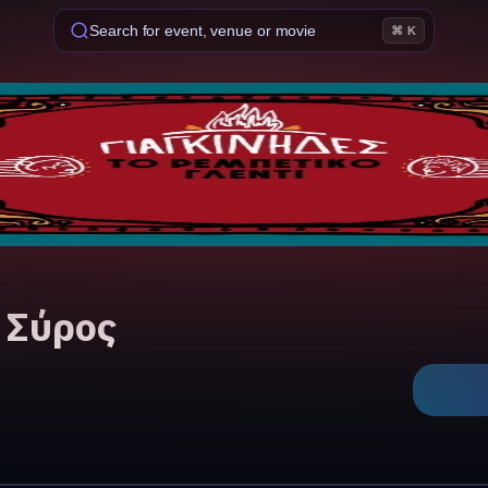
Search for event, venue or movie
⌘ K
- Σύρος