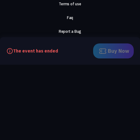
Terms of use
Faq
Report a Bug
About Us
Buy Now
The event has ended
Careers
Contact Us
©2026, ComeTogether
·
(Αρ.Γ.Ε.ΜΗ) 148002306000
·
ΕΓΝΑΤΙΑ 154, ΘΕΣΣΑΛΟΝΙΚΗ, 54636