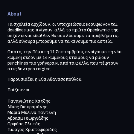
About
Τα σχολεία αρχίζουν, οι υποχρεώσεις κορυφώνονται, 
deadlines μας πνίγουν..αλλά το πρώτο Openkwmic της 
σεζόν είναι εδώ! Δεν θα σου λύσουμε τα προβλήματα, 
Οπότε, την Πέμπτη 11 Σεπτεμβρίου, ανοίγουμε τη νέα 
κωμική σεζόν με 14 κωμικούς έτοιμους να ρίξουν 
punchlines πιο γρήγορα κι από τα φύλλα που πέφτουν 
στις δεντροστοιχίες. 
Παρουσιάζει η Εύα Αθανασοπούλου. 
Παίζουν οι:

Παναγιώτης Χατζής

Νίκος Γκουραμάνης

Μαρία Μελίνα Παντελή

Αβραάμ Γεωργιάδης

Ορφέας Πλυτάς

Γιώργος Χριστοφορίδης
