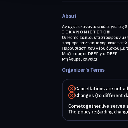
About
Αν έχετε κανονίσει κάτι για τις 3
Ξ Ε Κ Α Ν Ο Ν Ι Σ Τ Ε Τ Ο !!!

Οι Homo Σάπιοι επιστρέφουν μετά
τρομεροφαντασμαγορικοκαταπληκτ
Παρουσίαση του νέου δίσκου με τ
Μαζί τους οι DEEP για DEEP.

Μη λείψει κανείς!
Organizer's Terms
Cancellations are not a
Changes (to different d
Cometogether.live serves so
The policy regarding change