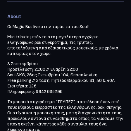
About
Οι Magic Bus live στην ταράστα του Soul!
Mια tribute μπάντα στο μεγαλύτερο εγχώριο 
ελληνόφωνο ροκ συγκρότημα, τις Τρύπες, 
αποτελούμενη από εξαιρετικούς μουσικούς, με χρόνια 
εμπειρίας στον χώρο.
3 Σεπτεμβρίου

Προσέλευση: 21:00 // Έναρξη: 22:00

Soul SKG, 26ης Οκτωβρίου 104, Θεσσαλονίκη

Free parking // Στάση: Γήπεδο Θερμαϊκού 31, 40 & 40Α

Εισιτήρια: 12€

Πληροφορίες: 6942 635296
Το μουσικό συγκρότημα "ΤΡΥΠΕΣ", αποτέλεσε έναν από 
τους κύριους εκφραστές της ελληνόφωνης, ροκ, σκηνής. 
Οι στίχοι και η μουσική τους, με τη διαχρονικότητα τους, 
προκαλούν έντονα συναισθήματα όπως τα νιώσαμε την 
εποχή εκείνη, κάνοντας κάθε συναυλία τους ένα 
ξέφρενο πάρτυ.