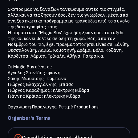
Σκοπός μας να ξαναζωντανέψουμε αυτές τις στιγμές, 
αλλά και να τις ζήσουν όσοι δεν τις γνωρίσαν, μέσα από 
ένα ξεσηκωτικό πρόγραμμα με τραγούδια από το σύνολο 
της δισκογραφίας τους.

Η παράσταση "Magic Bus" έχει ήδη ξεκινήσει το ταξίδι 
της και κάνει βόλτες σε όλη τη χώρα. Ήδη, από τον 
Νοέμβριο του ‘24, έχει πραγματοποιήσει Lives σε: Ξάνθη, 
Θεσσαλονίκη, Λαμία, Κομοτηνή, Δράμα, Βόλο, Κοζάνη, 
Καρδίτσα, Λάρισα, Τρίκαλα, Αθήνα, Πάτρα κ.α.
Οι Magic Bus είναι οι:

Άγγελος Σιανίδης : φωνή

Σάκης Μωυσίδης : τύμπανα

Γιώργος Βλαχογιάννης : μπάσο

Γιώργος Καραδήμος : ηλεκτρική κιθάρα

Γιάννης Κράιας : ηλεκτρική κιθάρα 
Οργάνωση Παραγωγής: Ρετιρέ Productions
Organizer's Terms
Cancellations are not allowed