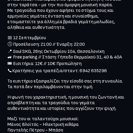
στην ταράτσα - με την πιο όμορφη μουσική παρέα.

Με τραγούδια που έχουν αφήσει το στίγμα τους και 
ερμηνείες γεμάτες ένταση και συναίσθημα, 
ετοιμαστείτε για άλλη μία βραδιά γεμάτη μελωδίες, 
αλήθεια και αυθεντικότητα.
📅 12 Σεπτεμβρίου

🕔 Προσέλευση: 21:00 // Έναρξη: 22:00

📍 Soul SKG, 26ης Οκτωβρίου 104, Θεσσαλονίκη

🚙 Free parking // Στάση: Γήπεδο Θερμαϊκού 31, 40 & 40Α

🎟 Εισιτήρια: 12€ // 10€ Προπώληση

📞Κρατήσεις για τραπέζια/σταντ: 6942 635296
Το εισιτήριο εξασφαλίζει την είσοδό σας στη συναυλία. 
Τα ποτά δεν περιλαμβάνονται στην τιμή. 
Η φωνή του χαρακτηριστική, η μουσική του ζωντανή και 
απρόβλεπτη και τα τραγούδια του γεμάτα 
αυθεντικότητα και ιστορίες που αγγίζουν την ψυχή.
Μαζί του οι ταλαντούχοι μουσικοί:

Mάνος Βλοϊτός - Ηλεκτρική κιθάρα

Παντελής Πέτρου - Μπάσο
