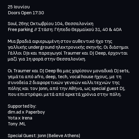
25 Ιουνίου

Doors Open 17:30
Soul, 26ης Οκτωβρίου 104, Θεσσαλονίκη

Free parking // Στάση: Γήπεδο Θερμαϊκού 31, 40 & 40Α

Μια βραδιά αφιερωμένη στον αυθεντικό ήχο της 
γαλλικής underground ηλεκτρονικής σκηνής. Οι διάσημοι 
Γάλλοι DJs και παραγωγοί Traumer και DJ Deep, έρχονται 
μαζί για 1η φορά στην Θεσσαλονίκη. 

Οι Traumer και DJ Deep θα μας χαρίσουν μοναδικά DJ sets, 
γεμάτα από afro, deep, tech, vocal house ήχους, με τη 
συνοδεία 2 διαφορετικών γενεών καλλιτεχνών της 
πόλης και τον Jonn, από την Αθήνα, ως special guest DJ, 
που επιστρέφει μετά από αρκετά χρόνια στην πόλη.

Supported by:

dim.ad x Paperboy

Yota x Irena

Tony .ML

Special Guest: Jonn (Believe Athens)
