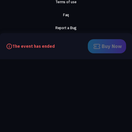
Terms of use
Faq
Report a Bug
About Us
Buy Now
The event has ended
Careers
Contact Us
©2026, ComeTogether
·
(Αρ.Γ.Ε.ΜΗ) 148002306000
·
ΕΓΝΑΤΙΑ 154, ΘΕΣΣΑΛΟΝΙΚΗ, 54636