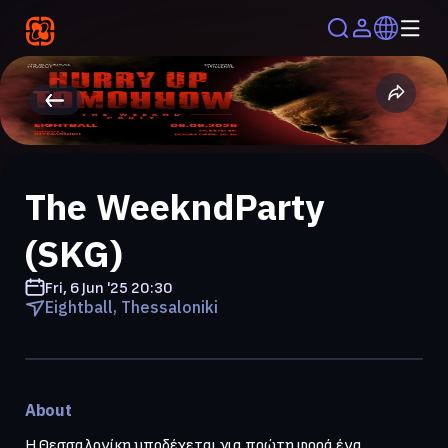
The WeekndParty
(SKG)
Fri, 6 Jun '25
20:30
Eightball, Thessaloniki
About
Η Θεσσαλονίκη υποδέχεται για πρώτη φορά ένα 