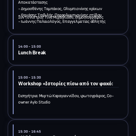
Αποκατάστασης 

- Δημοσθένης Ταμπάκος, Ολυμπιονίκης κρίκων

- Θανάσης Τσιβιλής, Παραολυμπιονίκης στίβου

- Ιωάννης Παλαιολόγος, Επαγγελματίας αθλητής 
μικτών πολεμικών τεχνών

- Αλέξανδρος Ταξιλδάρης,Παραολυμπιονίκης 
κολύμβησης, Φυσίατρος, Πρόεδρος του Συλλόγου 
Περπατώ

14:00
- 15:00
Lunch Break
- Βασίλης Τσιρώνης, Διατροφολόγος - Διαιτολόγος, 
Μέλος της Επιστημονικής Επιτροπής της Ένωσης 
Διαιτολόγων-Διατροφολόγων Ελλάδος σε θέματα που 
αφορούν την Κλινική Διατροφή

15:00
- 15:30
Workshop «Ιστορίες πίσω από τον φακό: 
Ενσυναίσθηση σε εικόνες»
Εισηγήτρια: Μυρτώ Καραγιαννίδου, φωτογράφος, Co-
15:30
- 16:45