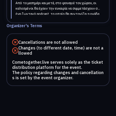
Από το μεσημέρι και μετά, στο φουαγιέ του χώρου, οι 
καλεσμένοι θα έχουν την ευκαιρία να συμμετάσχουν σε 
ένα ζωντανό podcast, το οποίο θα συντονίζει η ομάδα 
της "Gen Z". Κατά τη διάρκεια των διαλειμμάτων θα 
πραγματοποιούνται συνεντεύξεις, δημιουργώντας έτσι 
Organizer's Terms
μια διαδραστική ατμόσφαιρα που κάθε φωνή μετράει. Οι 
καλεσμένοι θα μπορούν να μοιραστούν τις σκέψεις 
τους, τις εμπειρίες τους ή απλά να συμμετάσχουν σε 
Cancellations are not allowed
ενδιαφέρουσες συζητήσεις. Αυτή η μοναδική εκδήλωση 
Changes (to different date, time) are not a
θα προσφέρει μια σύγχρονη προσέγγιση στην 
llowed
αλληλεπίδραση και θα δώσει τη δυνατότητα στους 
Cometogether.live serves solely as the ticket
παρευρισκόμενους να νιώσουν μέρος της κοινότητας 
distribution platform for the event.
της Gen Z. 
The policy regarding changes and cancellation
s is set by the event organizer.