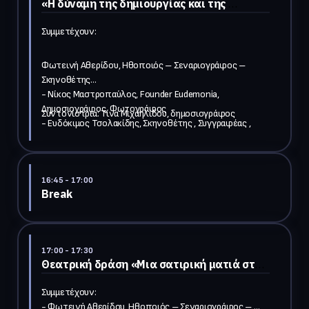
«Η δύναμη της δημιουργίας και της 
προσφοράς: Τέχνη, εθελοντισμός και 
κοινωνία»
Συμμετέχουν:
Φωτεινή Αθερίδου, Ηθοποιός – Σεναριογράφος – 
Σκηνοθέτης

- Νίκος Μαστροπαύλος, Founder Εudemonia, 
Δημοσιογράφος, Φωτογράφος

- Eυδόκιμος Τσολακίδης, Σκηνοθέτης , Συγγραφέας , 
Δάσκαλος υποκριτικής, Ιδρυτής του "θεάτρου των 
αλλαγών"

- Μυρτώ Καραγιαννίδου, Φωτογράφος, Co-owner Aylo 
Studio

16:45
- 17:00
Break
- Παυλίνα Αλεξανδράτου, Συνιδρύτρια της ECOTIVITY 
AMKE

17:00
- 17:30
Θεατρική δράση «Μια σατιρική ματιά στην 
εργασιακή πραγματικότητα με τους 
Φωτεινή Αθερίδου & Κωνσταντίνο 
Συμμετέχουν:

Μαγκλάρα»
- Φωτεινή Αθερίδου, Ηθοποιός – Σεναριογράφος – 