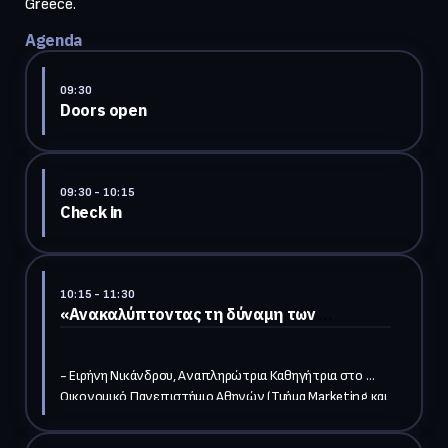
Greece.
Agenda
09:30
Doors open
09:30
- 10:15
Check in
10:15
- 11:30
«Ανακαλύπτοντας τη δύναμη των 
ψυχολογικών στοιχείων στη διαχείριση 
ανθρώπινων πόρων»
- Ειρήνη Νικάνδρου, Αναπληρώτρια Καθηγήτρια στο 
Οικονομικό Πανεπιστήμιο Αθηνών (Τμήμα Marketing και 
Επικοινωνίας) 

- Σουζάνα Θεοδωρίδου, Διευθύνουσα Σύμβουλος, 