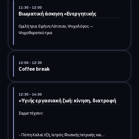
Business Pathways x-Microsoft 

11:30
- 12:00
- Θάνος Καπράλος, Ιδρυτής και Διευθύνων Σύμβουλος 
Βιωματική άσκηση «Ενεργητικής 
της CYNERGA EU Ltd

Ακρόασης»
- Χάρης Κυριάκου, Καθηγητής Πανεπιστημίου, Essec 
Ομιλήτρια: Ειρήνη Λάτσιου, Ψυχολόγος – 
Business School

Ψυχοθεραπεύτρια 
- Μπάμπης Βελκόπουλος, Strategy & Consulting 
Manager | HR Transformation - Talent & Organization, 
Accenture

- Διαμαντής Νταλαμπίρας, 
Senior Digital Marketing Associate, LAMDA Development

12:00
- 12:30
Coffee break 
12:30
- 14:00
«Υγιής εργασιακή ζωή: κίνηση, διατροφή 
και κίνητρο»
Συμμετέχουν: 
- Πόπη Καλαϊτζή, Ιατρός Φυσικής Ιατρικής και 