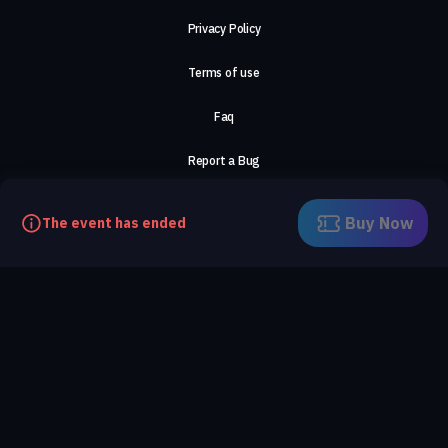
Privacy Policy
Terms of use
Faq
Report a Bug
About Us
Buy Now
The event has ended
Careers
Contact Us
©2026, ComeTogether
·
(Αρ.Γ.Ε.ΜΗ) 148002306000
·
ΕΓΝΑΤΙΑ 154, ΘΕΣΣΑΛΟΝΙΚΗ, 54636