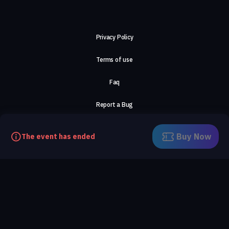
Privacy Policy
Terms of use
Faq
Report a Bug
About Us
Buy Now
The event has ended
Careers
Contact Us
©2026, ComeTogether
·
(Αρ.Γ.Ε.ΜΗ) 148002306000
·