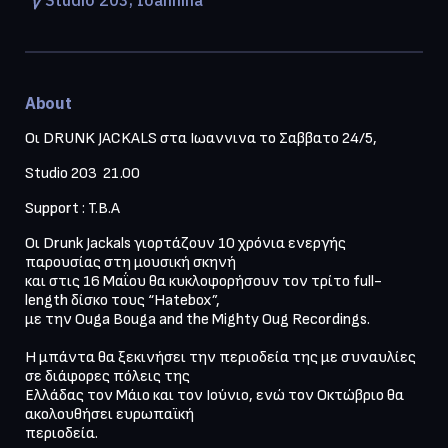
About
Οι DRUNK JACKALS στα Ιωαννινα το Σαββατο 24/5, 
Studio 203  21.00
Support : T.B.A
Οι Drunk Jackals γιορτάζουν 10 χρόνια ενεργής 
παρουσίας στη μουσική σκηνή

και στις 16 Μαΐου θα κυκλοφορήσουν τον τρίτο full-
length δίσκο τους “Hatebox”,

με την Ouga Bouga and the Mighty Oug Recordings.

Η μπάντα θα ξεκινήσει την περιοδεία της με συναυλίες 
σε διάφορες πόλεις της

Ελλάδας τον Μάιο και τον Ιούνιο, ενώ τον Οκτώβριο θα 
ακολουθήσει ευρωπαϊκή

περιοδεία.
