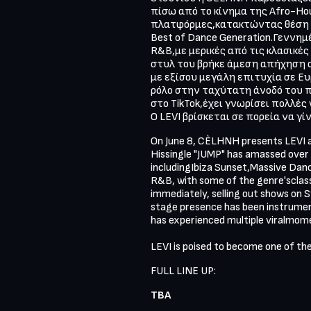
πίσω από το κίνημα της Afro-Hou
πλατφόρμες,κατακτώντας θέση σε
Best of Dance Generation.Γεννημ
R&B,με μερικές από τις κλασικές
στυλ του βρήκε άμεση απήχηση στ
με εξίσου μεγάλη επιτυχία σε Ευ
ρόλο στην ταχύτατη άνοδό του πρ
στο TikTok,έχει γνωρίσει πολλές
Ο LEVI βρίσκεται σε πορεία να 
On June 8, CÈLHNH presents LEVI a
Hissingle "JUMP" has amassed over 1
includingIbiza Sunset,Massive Dan
R&B, with some of the genre'sclass
immediately, selling out shows on S
stage presence has been instrumental
has experienced multiple viralmomen
LEVI is poised to become one of the
FULL LINE UP:
ΤΒΑ