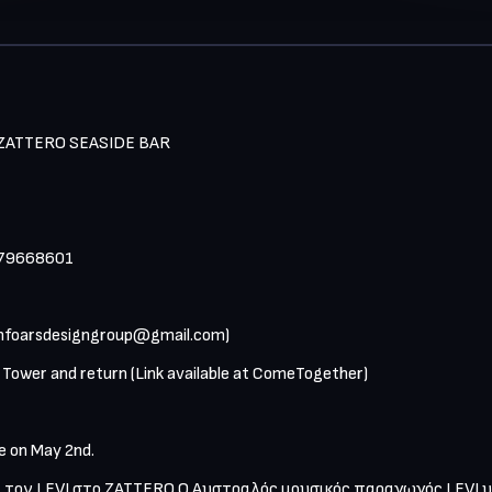
ZATTERO SEASIDE BAR
979668601 
infoarsdesigngroup@gmail.com
)
 Tower and return (Link available at ComeTogether)
le on May 2nd.
 τον LEVI στο ΖΑΤΤΕRO.Ο Αυστραλός μουσικός παραγωγός LEVI υ