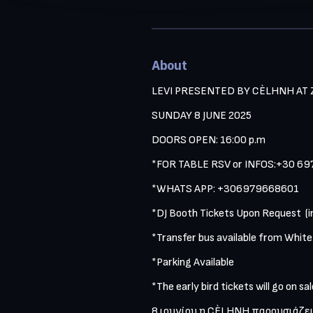
About
LEVI PRESENTED BY CÈLHNH AT 
SUNDAY 8 JUNE 2025
DOORS OPEN: 16:00 p.m
*FOR TABLE RSV or INFOS:+30 6
*WHATS APP: +306979668601
*DJ Booth Tickets Upon Request  (
*Transfer bus available from White
*Parking Available
*The early bird tickets will go on sa
8 ιουνίου η CÈLHNH παρουσιάζει