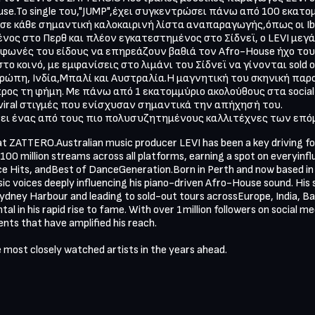
se.Το single του,"JUMP",έχει συγκεντρώσει πάνω από 100 εκατομμ
 κάθε σημαντική καλοκαιρινή λίστα αναπαραγωγής,όπως οι Ibiza
ένος στο Περθ και πλέον εγκατεστημένος στο Σίδνεϊ, ο LEVI μεγ
 φωνές του είδους να επηρεάζουν βαθιά τον Afro-House ήχο του,
ο κοινό, με εμφανίσεις στο λιμάνι του Σίδνεϊ να γίνονται sold o
ρώπη, Ινδία,Μπαλί και Αυστραλία.Η μαγνητική του σκηνική παρου
ος τη φήμη. Με πάνω από 1 εκατομμύριο ακολούθους στα social me
 viral στιγμές που ενίσχυσαν σημαντικά την απήχησή του.

γίνει ένας από τους πιο πολυσυζητημένους καλλιτέχνες των επ
t ZATTERO.Australian music producer LEVI has been a key driving f
00 million streams across all platforms, earning a spot on everyinflu
ce Hits, andBest of DanceGeneration.Born in Perth and now based in
ic voices deeply influencing his piano-driven Afro-House sound. His 
ydney Harbour and leading to sold-out tours acrossEurope, India, Bali
 in his rapid rise to fame. With over 1million followers on social medi
ts that have amplified his reach.

 most closely watched artists in the years ahead.