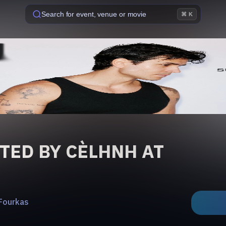
Search for event, venue or movie
⌘ K
TED BY CÈLHNH AT
 Fourkas