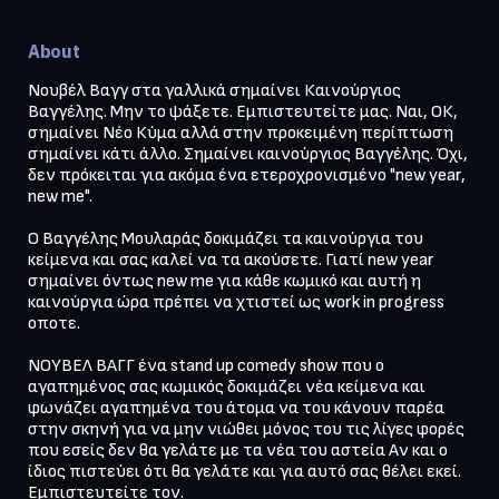
About
Νουβέλ Βαγγ στα γαλλικά σημαίνει Καινούργιος 
Βαγγέλης. Μην το ψάξετε. Εμπιστευτείτε μας. Ναι, ΟΚ, 
σημαίνει Νέο Κύμα αλλά στην προκειμένη περίπτωση 
σημαίνει κάτι άλλο. Σημαίνει καινούργιος Βαγγέλης. Όχι, 
δεν πρόκειται για ακόμα ένα ετεροχρονισμένο "new year, 
new me".

Ο Βαγγέλης Μουλαράς δοκιμάζει τα καινούργια του 
κείμενα και σας καλεί να τα ακούσετε. Γιατί new year 
σημαίνει όντως new me για κάθε κωμικό και αυτή η 
καινούργια ώρα πρέπει να χτιστεί ως work in progress 
οποτε.

ΝΟΥΒΕΛ ΒΑΓΓ ένα stand up comedy show που ο 
αγαπημένος σας κωμικός δοκιμάζει νέα κείμενα και 
φωνάζει αγαπημένα του άτομα να του κάνουν παρέα 
στην σκηνή για να μην νιώθει μόνος του τις λίγες φορές 
που εσείς δεν θα γελάτε με τα νέα του αστεία Αν και ο 
ίδιος πιστεύει ότι θα γελάτε και για αυτό σας θέλει εκεί. 
Εμπιστευτείτε τον.