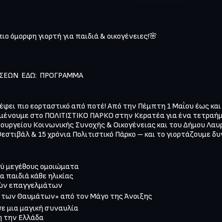
ο όμορφη γιορτή για παιδιά & οικογένειες!🌸

ΕΩΝ  ΕΔΩ:  ΠΡΟΓΡΑΜΜΑ

φει πιο εορταστικό από ποτέ! Από την Πέμπτη 1 Μαΐου έως και 
ριμένουμε στο ΠΟΛΙΤΙΣΤΙΚΟ ΠΑΡΚΟ στην Κερατέα για ένα τετραήμ
ουργείου Κοινωνικής Συνοχής & Οικογένειας και του Δήμου Λαυρ
εστιβάλ & 15 χρόνια Πολιτιστικό Πάρκο – και το γιορτάζουμε δυ
ύ μεγέθους ομοιώματα

 παιδιά κάθε ηλικίας

ών επαγγελμάτων

 των Θαυμάτων» από τον Μάγο της Άνοιξης

ε μια μαγική συναυλία

η την Ελλάδα
