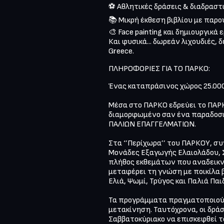
⚽ Αθλητικές δράσεις & διαδραστι
📚 Μικρή έκθεση βιβλίου με παρο
🎨 Face painting και δημιουργικά 
Και φυσικά... δωρεάν λιχουδιές, 
Greece.
ΠΛΗΡΟΦΟΡΙΕΣ ΓΙΑ ΤΟ ΠΑΡΚΟ:
Ένας καταπράσινος χώρος 25.000
Μέσα στο ΠΑΡΚΟ εδρεύει το ΠΑΡ
διαμορφωμένο σαν ένα παραδοσια
ΠΑΛΙΩΝ ΕΠΑΓΓΕΛΜΑΤΙΩΝ.

Στα ‘’Περίχωρα’’ του ΠΑΡΚΟΥ, σ
Μονάδες Εξαγωγής Ελαιολάδου, Σ
πλήθος εκθεμάτων που αναδεικν
μεταφέρει τη γνώση με ποικίλα 
Ελιά, Ψωμί, Τρύγος και Παλιά Παιδ
Τα προγράμματα πραγματοποιούν
μετακίνηση. Ταυτόχρονα, οι δράσ
Σαββατοκύριακο να επισκεφθεί τ