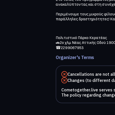
ανακαλύπτοντας και στη συνέχε
Περιμένουμε τους μικρούς φίλους
παράλληλες δραστηριότητες! Και 
Πολιτιστικό Πάρκο Κερατέας

🚗2ο χλμ Νέας Αττικής Οδού 190
☎2299067953
Organizer's Terms
Cancellations are not a
Changes (to different d
Cometogether.live serves so
The policy regarding change