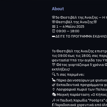
About
🌸5ο Φεστιβάλ της Άνοιξης – Η πι
🌸Φεστιβάλ της Άνοιξης🌸

📅 1 – 4 Μαΐου 2025

⏰ 09:00 – 18:00

➡️ΔΕΙΤΕ ΤΟ ΠΡΟΓΡΑΜΜΑ ΕΚΔΗΛΩΣ
Το Φεστιβάλ της Άνοιξης επιστρέ
τις 09:00 έως τις 18:00, σας πε
φαντασία! Υπό την αιγίδα του Υπ
🎊 Φέτος γιορτάζουμε 5 χρόνια Φ
εκπλήξεις!

🔍 Τι σας περιμένει:

🦕 Πάρκο Δεινοσαύρων με φυσικο
🌿 Εκπαιδευτικά προγράμματα για
🏺 Λαογραφικό Χωριό των Παλαι
🎭 Μαγική παράσταση: «Ο Κήπος
🎶 Η Παιδική Χορωδία "Ροσάρτε" σ
💃 Παραδοσιακά χορευτικά από όλ