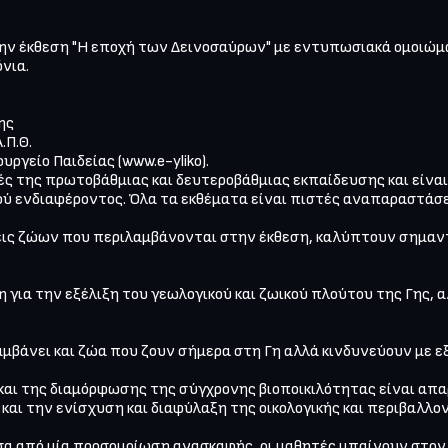
την έκθεση "Η εποχή των Δεινοσαύρων" με εντυπωσιακά ομοιώμ
νια.

ς

Π.Θ.

γείο Παιδείας (www.e-yliko).

ς της πρωτοβάθμιας και δευτεροβάθμιας εκπαίδευσης και είναι 
ύ ενδιαφέροντος. Όλα τα εκθέματα είναι πιστές αναπαραστάσει
ς ζώων που περιλαμβάνονται στην έκθεση, καλύπτουν σημαντικ
 για την εξέλιξη του γεωλογικού και ζωικού πλούτου της Γης, α
και της διαμόρφωσης της σύγχρονης βιοποικιλότητας είναι απα
αι την ενίσχυση και διαφύλαξη της οικολογικής και περιβαλλον
α από μία προσομοίωση ανασκαφής, οι μαθητές μπαίνουν στον 