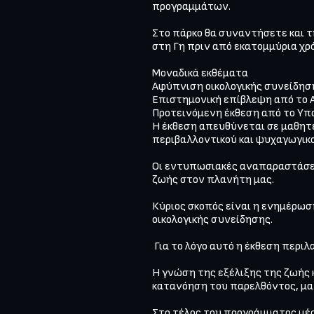
προγραμμάτων.

Στο πάρκο θα συναντήσετε και 
στη Γη πριν από εκατομμύρια χρό
Μοναδικά εκθέματα

Αφύπνιση οικολογικής συνείδηση
Επιστημονική επίβλεψη από το Α.
Προτεινόμενη έκθεση από το Υπουρ
Η έκθεση απευθύνεται σε μαθητέ
περιβαλλοντικού και ψυχαγωγικο
Οι εντυπωσιακές αναπαραστάσει
ζωής στον πλανήτη μας.

Κύριος σκοπός είναι η ενημέρωση
οικολογικής συνείδησης.

 Για το λόγο αυτό η έκθεση περιλαμβάνει και ζώα που ζουν σήμερα στη Γη αλλά κινδυνεύουν με εξαφάνιση. 

Η γνώση της εξέλιξης της ζωής 
κατανόηση του παρελθόντος, μα κ
Στο τέλος του προγράμματος μέσ