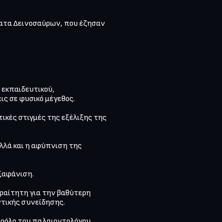
ατα Δεινοσαύρων, που έζησαν 
εκπαιδευτικού, 
ς σε φυσικό μέγεθος.

ές στιγμές της εξέλιξης της 
λλά και η αφύπνιση της 
ραίτητη για την βαθύτερη 
τικής συνείδησης. 

ρόλο του παλαιοντολόγου 