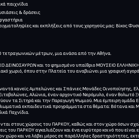
κά παιχνίδια

υσιάσεις & δράσεις

εργαστήρια

δειγματοληψίες και εκπλήξεις από τους χορηγούς μας: Βίκος Φυσι
 τετραγωνικών μέτρων, μια ανάσα από την Αθήνα.

ΚΟ ΔΕΙΝΟΣΑΥΡΩΝ και το φημισμένο υπαίθριο ΜΟΥΣΕΙΟ ΕΛΛΗΝΙΚΗΣ
κό χωριό, όπου στην Πλατεία του αναβιώνει μια γραφική αγορά
υναντά κανείς Αμπελώνες και Σπάνιες Μονάδες Οινοποίησης, Ελ
ιτοβολώνες, Αλώνια, έναν αρχοντικό Νερόμυλο, έναν θολωτό Ξ
ύουν τα Σιτηρά και την Παραγωγή Ψωμιού. Μια έμπειρη ομάδα
βιωματικά εκπαιδευτικά προγράμματα στα θέματα: Βότανα και Μ
ικά Παχνίδια.

ται στους χώρους του ΠΑΡΚΟΥ, καθώς και στον χώρο όσων σχολ
εις του ΠΑΡΚΟΥ αγκαλιάζουν και ένα ευρύτερο κοινό που είναι 
ον χώρο και να λάβει μέρος σε παράλληλες δραστηριότητες, εκτ