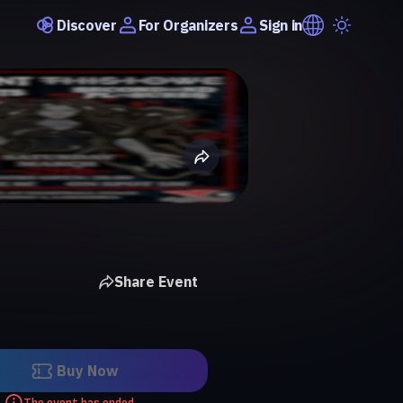
Discover
Sign in
For Organizers
Share Event
Buy Now
The event has ended