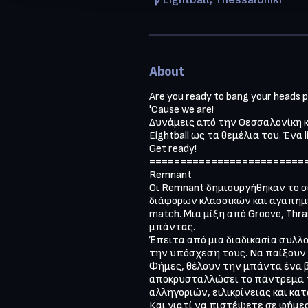
About
Are you ready to bang your heads p
'Cause we are!

Δυνάμεις από την Θεσσαλονίκη κα
Eightball ως τα θεμέλια του. Ένα 
Get ready!

==========================
Remnant

Οι Remnant δημιουργήθηκαν το σ
διάφορων κλασσικών και αγαπημέν
match. Μια μίξη από Groove, Thr
μπάντας.

Έπειτα από μια διαδικασία συλλ
την υπόσχεση τους. Να παίξουν κ
Φήμες, θέλουν την μπάντα ένα β
αποκρυσταλλώσει το πάντρεμα της
αλληγοριών, ειλικρίνειας και κα
Και γιατί να πιστέψετε σε φήμες