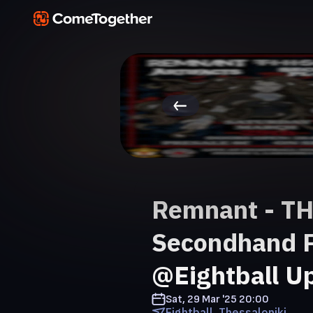
Remnant - THI
Secondhand P
@Eightball U
Sat, 29 Mar '25
20:00
Eightball, Thessaloniki