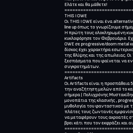
Ελάτε και θα μάθετε!

==========================
THIS I OWE

Οι THIS I OWE είναι ένα alternat
line up όπως το γνωρίζουμε σήμερ
Η πρώτη τους ολοκληρωμένη κυκλ
κυκλοφόρησε τον Φεβρουάριο. Εχε
OWE σε progressive/doom metal κα
δίσκος έχει χαρακτήρα εσωτερικ
της θλίψης και της απωλειας. Οι
ξεσπάσματα που φαίνεται να ενώ
συγκροτημάτων.

==========================
Artifacts

Οι Artifacts είναι η προσπάθει
την αναζήτηση μελών από το καλ
σήμερα ( Πολυχρόνης Μυστακίδης
μονοπάτια της κλασικής , progres
μυθολογία του φανταστικού με 
πλάτες τους ζωντανές εμφανίσει
να μεταφέρουν τους ακροατές στο
βρει κάτι που τον εκφράζει και α
==========================