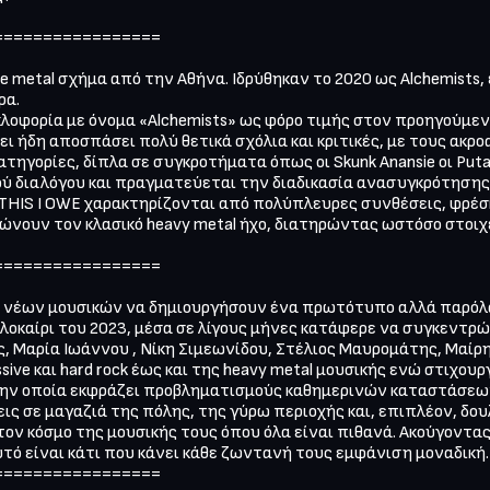
================

ive metal σχήμα από την Αθήνα. Ιδρύθηκαν το 2020 ως Alchemists,
α.

οφορία με όνομα «Alchemists» ως φόρο τιμής στον προηγούμενο
ι ήδη αποσπάσει πολύ θετικά σχόλια και κριτικές, με τους ακρο
τηγορίες, δίπλα σε συγκροτήματα όπως οι Skunk Anansie οι Puta V
ού διαλόγου και πραγματεύεται την διαδικασία ανασυγκρότησης 
 THIS I OWE χαρακτηρίζονται από πολύπλευρες συνθέσεις, φρέσκι
νουν τον κλασικό heavy metal ήχο, διατηρώντας ωστόσο στοιχ
================

α 5 νέων μουσικών να δημιουργήσουν ένα πρωτότυπο αλλά παρόλα
οκαίρι του 2023, μέσα σε λίγους μήνες κατάφερε να συγκεντρώ
, Μαρία Ιωάννου , Νίκη Σιμεωνίδου, Στέλιος Μαυρομάτης, Μαίρη
sive και hard rock έως και της heavy metal μουσικής ενώ στιχου
την οποία εκφράζει προβληματισμούς καθημερινών καταστάσεων
ς σε μαγαζιά της πόλης, της γύρω περιοχής και, επιπλέον, δου
ν κόσμο της μουσικής τους όπου όλα είναι πιθανά. Ακούγοντας A
υτό είναι κάτι που κάνει κάθε ζωντανή τους εμφάνιση μοναδική.

================
