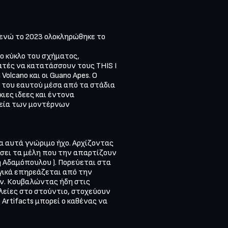
 ενώ το 2023 ολοκληρώθηκε το 
 κύκλο του σχήματος, 
ατές να κατατάσσουν τους THIS I 
olcano και οι Guano Apes. Ο 
του εαυτού μέσα από τα στάδια 
ες ιδεες και έντονα 
εία των μοντέρνων 
 αυτά γνώριμο ήχο. Αρχίζοντας 
σει τα μέλη που την απαρτίζουν 
 Αδαμόπουλου ). Πορεύεται στα 
ργικά επηρεάζεται από την 
. Κουβαλώντας ήδη στις 
λείες στο στούντιο, στοχεύουν 
rtifacts μπορεί ο καθένας να 