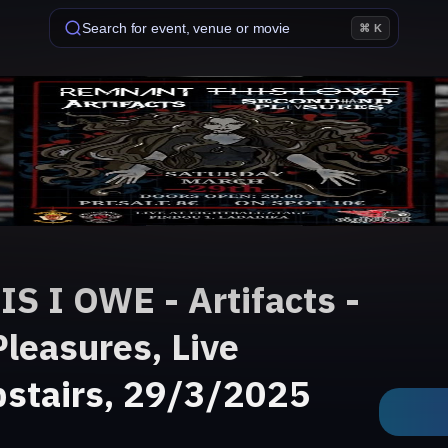
Search for event, venue or movie
⌘ K
S I OWE - Artifacts -
leasures, Live
pstairs, 29/3/2025