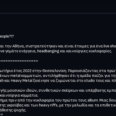
eople?!?

ι την Αθήνα, συστρατεύτηκαν και είναι έτοιμες για ένα live sho
live γεμάτο ενέργεια, headbanging και καινούργιες κυκλοφορίες.

================

ωτήριο έτος 2022 στην Θεσσαλονίκη. Παρουσιάζοντας στα πρώτ
ων metal κομματιών, αντιλήφθηκαν ότι η ομάδα παίζει για την φ
ash και Heavy Metal ξεκίνησε να ζυμώνεται στο studio τους και 
ογής μουσικών ιδεών, συνθετικών σκέψεων και υπέρβασης εμποδ
αινούργια κομμάτια.

ήμα πριν από την κυκλοφορία του πρώτου τους album. Μιας δουλ
 γκρούβας και των heavy riffs, με την μελωδία και τα επιθετικά
τάθεσης ψυχής.

?
