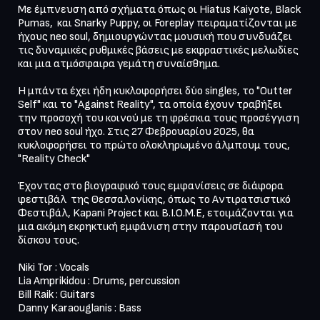
Με έμπνευση από σχήματα όπως οι Hiatus Kaiyote, Black 
Pumas,  και Snarky Puppy, οι Foreplay πειραματίζονται με 
ήχους neo soul, δημιουργώντας μουσική που συνδυάζει 
τις δυναμικές ρυθμικές βάσεις με εκφραστικές μελωδίες 
και μια ατμόσφαιρα γεμάτη συναίσθημα.

Η μπάντα έχει ήδη κυκλοφορήσει δύο singles, το "Outter 
Self" και το "Against Reality", τα οποία έχουν τραβήξει 
την προσοχή του κοινού με τη φρέσκια τους προσέγγιση 
στον neo soul ήχο. Στις 27 Φεβρουαρίου 2025, θα 
κυκλοφορήσει το πρώτο ολοκληρωμένο άλμπουμ τους, 
"Reality Check"

Έχοντας στο βιογραφικό τους εμφανίσεις σε διάφορα 
φεστιβάλ  της Θεσσαλονίκης, όπως το Αντιρατσιστικό 
Φεστιβάλ, Kapani Project και Β.Ι.Ο.Μ.Ε, ετοιμάζονται για 
μια ακόμη εκρηκτική εμφάνιση στην παρουσίασή του 
δίσκου τους.

Niki Tor : Vocals 

Lia Amprikidou : Drums, percussion 

Bill Raik : Guitars

Danny Karaouglanis : Bass
