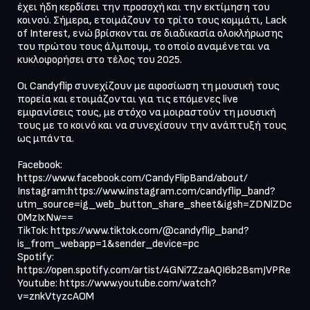
έχει ήδη κερδίσει την προσοχή και την εκτίμηση του 
κοινού. Σήμερα, ετοιμάζουν το τρίτο τους κομμάτι, Lack 
of Interest, ενώ βρίσκονται σε διαδικασία ολοκλήρωσης 
του πρώτου τους άλμπουμ, το οποίο αναμένεται να 
κυκλοφορήσει στο τέλος του 2025.

Οι Candyflip συνεχίζουν με αφοσίωση τη μουσική τους 
πορεία και ετοιμάζονται για τις επόμενες live 
εμφανίσεις τους, με στόχο να μοιραστούν τη μουσική 
τους με το κοινό και να συνεχίσουν την ανάπτυξή τους 
ως μπάντα.

Facebook: 
https://www.facebook.com/CandyFlipBand/about/

Instagram:https://www.instagram.com/candyflip_band?
utm_source=ig_web_button_share_sheet&igsh=ZDNlZDc
0MzIxNw==

TikTok: https://www.tiktok.com/@candyflip_band?
is_from_webapp=1&sender_device=pc

Spotify: 
https://open.spotify.com/artist/4GNi7ZzaAQI6b2BsmJVPRe

Youtube: https://www.youtube.com/watch?
v=znkVtyzcAOM
