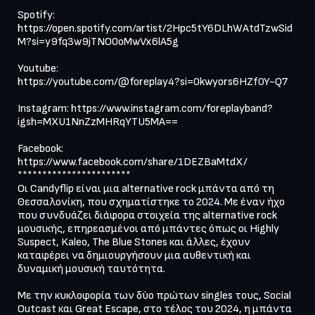
Spotify: 

https://open.spotify.com/artist/2Hpc5tY6DLhWAtdTzwSid
M?si=y9fq3w9jTNO0oMwVx6lA5g

Youtube: 

https://youtube.com/@foreplay4?si=0kwyors6HZf0Y-Q7

Instagram: https://www.instagram.com/foreplayband?
igsh=MXU1NnZzMHRqYTU5MA==

Facebook: 

https://www.facebook.com/share/1DEZBaMtdX/

***********************

Οι Candyflip είναι μια alternative rock μπάντα από τη 
Θεσσαλονίκη, που σχηματίστηκε το 2024. Με έναν ήχο 
που συνδυάζει διάφορα στοιχεία της alternative rock 
μουσικής, επηρεασμένοι από μπάντες όπως οι Highly 
Suspect, Kaleo, The Blue Stones και άλλες, έχουν 
καταφέρει να δημιουργήσουν μια αυθεντική και 
δυναμική μουσική ταυτότητα.

Με την κυκλοφορία των δύο πρώτων singles τους, Social 
Outcast και Great Escape, στο τέλος του 2024, η μπάντα 