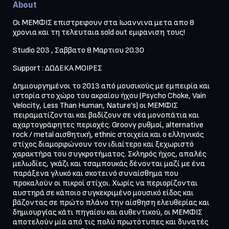
About
Οι ΜΕΜΦΙΣ επιστρεφουν στα Ιωαννινα μετα απο 8 
χρονια και τη τελευταια sold out εμφανιση τους!
Studio 203 , Σαββατο 8 Μαρτιου 20.30
Support : ΔΩΔΕΚΑ ΜΟΙΡΕΣ
Δημιουργημένοι το 2013 από μουσικούς με εμπειρία και 
ιστορία στο χώρο του ακραίου ήχου (Psycho Choke, Vain 
Velocity, Less Than Human, Nature’s) οι ΜΕΜΦΙΣ 
πειραματίζονται και βαδίζουν σε νέα μονοπάτια και 
αχαρτογράφητες περιοχές. Groovy ρυθμοί, alternative 
rock / metal αισθητική, ethnic στοιχεία και ο ελληνικός 
στίχος διαμορφώνουν τον ιδιαίτερο και ξεχωριστό 
χαρακτήρα του συγκροτήματος. Σκληρός ήχος, απαλές 
μελωδίες, γκάζι και τσαμπουκάς δένονται μαζί με ένα 
παράξενα γλυκό και σκοτεινό συναίσθημα που 
προκαλούν οι πικροί στίχοι. Χωρίς να περιορίζονται 
αυστηρά σε κάποιο συγκεκριμένο μουσικό είδος και 
βάζοντας σε πρώτο πλάνο την αίσθηση ελευθερίας και 
δημιουργίας κάτι πηγαίου και αυθεντικού, οι ΜΕΜΦΙΣ 
αποτελούν μία από τις πολύ πρωτότυπες και δυνατές 