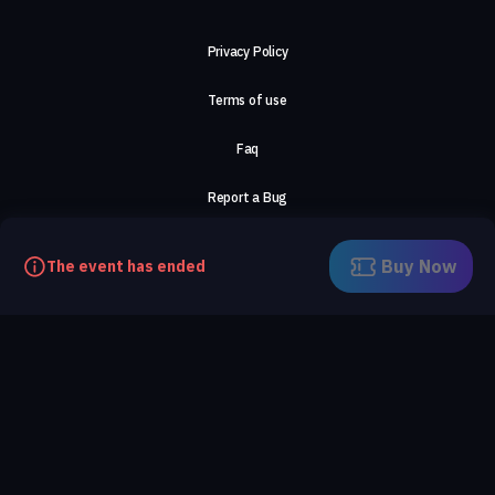
Privacy Policy
Terms of use
Faq
Report a Bug
About Us
Buy Now
The event has ended
Careers
Contact Us
©2026, ComeTogether
·
(Αρ.Γ.Ε.ΜΗ) 148002306000
·
ΕΓΝΑΤΙΑ 154, ΘΕΣΣΑΛΟΝΙΚΗ, 54636