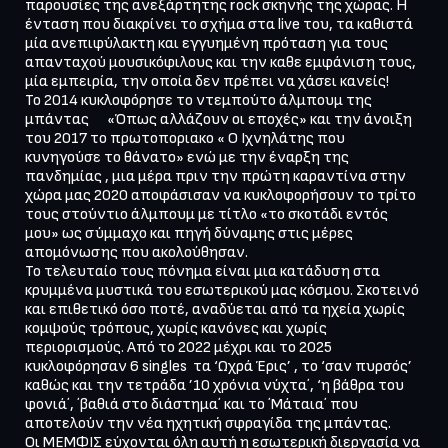
παρουσίες της ανεξάρτητης rock σκηνής της χώρας. Η 
ένταση που διακρίνει το σχήμα στα live του, τα καθιστά 
μία ανεπιφύλακτη και εγγυημένη πρόταση για τους 
απανταχού μουσικόφιλους και την καθε εμφάνιση τους, 
μία εμπειρία, την οποία δεν πρέπει να χάσει κανείς! 

Το 2014 κυκλοφόρησε το ντεμπούτο άλμπουμ της 
μπάντας      «Όπως αλλάζουν οι εποχές» και την άνοιξη 
του 2017 το πρωτοποριακο « Ο Ιχνηλάτης που 
κυνηγούσε το θάνατο» ενώ με την έναρξη της 
πανδημίας , μια μέρα πριν την πρώτη καραντίνα στην 
χώρα μας 2020 αποφάσισαν να κυκλοφορήσουν το τρίτο 
τους στούντιο άλμπουμ με τίτλο «το σκοτάδι εντός 
μου» ως σύμμαχο και πηγή δύναμης στις μέρες 
απομόνωσης που ακολούθησαν. 

Το τελευταίο τους πόνημα είναι μια κατάδυση στα 
κρυμμένα μυστικά του εσωτερικού μας κόσμου. Σκοτεινό 
και επιθετικό όσο ποτέ, αναδύεται από τα ηχεία χωρίς 
κομψούς τρόπους, χωρίς κανόνες και χωρίς 
περιορισμούς. Από το 2022 μέχρι και το 2025 
κυκλοφόρησαν 6 singles  τα ‘Ωχρά Έρις’ , το ‘σαν πυρσός’ 
καθώς και την τετράδα ’10 χρόνια νύχτα΄, ‘η βάθρα του 
φονιά΄, ΄βαθιά στο διάστημα΄ και το ΄Μάταια΄ που 
αποτελούν την νέα ηχητική σφραγίδα της μπάντας.

Οι ΜΕΜΦΙΣ εύχονται όλη αυτή η εσωτερική διεργασία να 