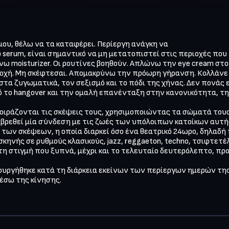
υ, θέλω να τα καταφέρει. Περίεργη ανάγκη να

serum, είναι σημαντικό να μη μετατοπιστεί στις περιοχές που 
 moisturizer. Οι ρουτίνες βοηθούν. Απλώνω την eye cream στο 
ποχή. Μη σκέφτεσαι. Απομακρύνω την πρόωρη γήρανση. Κολλάνε 
α ζυγωματικά, τον σεξισμό και το πόδι της χήνας. Δεν πονάς εσ
ο hangover και την ομαλή επανένταξη στην κανονικότητα, της γ
rs μοιράζονται τις σκέψεις τους, χρησιμοποιώντας τα σώματά του
βρεθεί μία σύνδεση με τις ζωές των υπόλοιπων κατοίκων αυτής 
των σκέψεων, η οποία διαρκεί όσο ένα θεατρικό 24ωρο, δηλαδή 
κηνής σε ρυθμούς κλασικούς, jazz, reggaeton, techno, τσιφτετέλι
η στιγμή που ξυπνά, μέχρι και το τελευταίο δευτερόλεπτο, προτ
ουργήθηκε κατά τη διάρκεια εκείνων των περίεργων ημερών της 
μέσω της κίνησης.