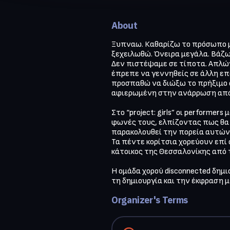
About
Ξυπναω. Καθαρίζω το πρόσωπο μο
ξεχειλωθώ. Όνειρα μεγάλα. Βάζω 
Δεν πιστέψαμε σε τίποτα. Απλώνω
έπρεπε να γεννηθείς σε άλλη ε
προσπαθώ να διώξω το πρήξιμο στ
αφιερωμένη στην ανάρρωση από τ
Στο “project: girls” οι performe
φωνές τους, ελπίζοντας πως θα 
παρακολουθεί την πορεία αυτών 
Τα πέντε κορίτσια χορεύουν επί σ
κάτοικος της Θεσσαλονίκης από τ
Η ομάδα χορού disconnected δημι
τη δημιουργία και την έκφραση 
Organizer's Terms