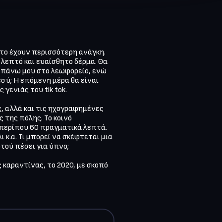
το έχουν περισσότερη ανάγκη. 
λεπτό και ευαίσθητο δέρμα. Θα 
πάνω μου στο λεωφορείο, ενώ 
ύ; Η επόμενη μέρα θα είναι 
ενιάς του tik tok.

ς, αλλά και τις ηχογραφημένες 
της πόλης. Το κοινό 
περίπου 60 πραγματικά λεπτά. 
 κ.α. Τι μπορεί να σκέφτεται μια 
ού πέσει για ύπνο;

καραντίνας, το 2020, με σκοπό 