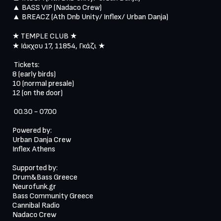
▲ BASS VIP (Nadaco Crew)

▲ BREACZ (Ath Dnb Unity/ Inflex/ Urban Danja)

★ TEMPLE CLUB ★

★ Ιάκχου 17, 11854, Γκάζι ★

 Tickets:

8 (early birds)

10 (normal presale)

12 (on the door)

 00.30 - 07.00

Powered by:

Urban Danja Crew

Inflex Athens

Supported by:

Drum&Bass Greece

Neurofunk.gr

Bass Community Greece

Cannibal Radio

Nadaco Crew