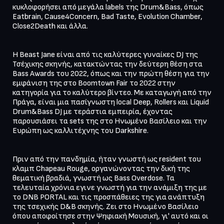
κυκλοφορήσει από μεγάλα labels της Drum&Bass, όπως 
Eatbrain, Cause4Concern, Bad Taste, Evolution Chamber, 
Close2Death και άλλα. 

Η Beast Jane είναι από τις καλύτερες γυναίκες DJ της 
Τσέχικης σκηνής, κατακτώντας την δεύτερη θέση στα 
Bass Awards του 2022, όπως και την πρώτη θέση για την 
εμφάνιση της στο Boomtown Fair το 2022 στην 
κατηγορία για το καλύτερο βίντεο. Με καταγωγή από την 
Πράγα, είναι μια πασίγνωστη local Deep, Rollers και Liquid 
Drum&Bass DJ με τεράστια εμπειρία, έχοντας 
παρουσιάσει τα sets της στο Ηνωμένο Βασίλειο και την 
Ευρώπη ως καλλιτέχνης του Darkshire. 

Πριν από την πανδημία, ήταν γνωστή ως resident του 
κλαμπ Chapeau Rouge, οργανώνοντας την δική της 
θεματική βραδιά, γνωστή ως Bass Overdose. Τα 
τελευταία χρόνια εγινε γνωστή για την ανάμιξη της με 
το DNB PORTAL και τις προσπάθειες της για ανάπτυξη 
της τσεχικής D&B σκηνής. Ζει στο Ηνωμένο Βασίλειο 
όπου αποφοίτησε στην Ψηφιακή Μουσική, γι' αυτό και οι 