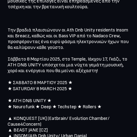
μουσικές της επιλογές είναι επηρεασμένες από την 
τσέχικη και την βρετανική κουλτούρα.

Την βραδιά πλαισιώνουν οι Ath Dnb Unity residents Insom 
και Breacz, καθώς και οι Bass VIP από το Nadaco Crew, 
προσφέροντας ένα ευρύ φάσμα ηλεκτρονικών ήχων που 
θα καλύψουν κάθε γούστο.

Σάββατο 8 Μαρτίου 2025, στο Temple, Ιάκχου 17, Γκάζι, το 
ATH DNB UNITY υπόσχεται μια νύχτα γεμάτη μουσική, 
χορό και ενέργεια που θα μείνει αξέχαστη!

★ ΣΑΒΒΑΤΟ 8 ΜΑΡΤΙΟΥ 2025 ★

★ SATURDAY 8 MARCH 2025 ★

★ ATH DNB UNITY ★

★ Neurofunk ★ Deep ★ Techstep ★ Rollers ★

▲ KONQUEST [UK] (Eatbrain/ Evolution Chamber/ 
Cause4Concern)

▲ BEAST JANE [CZ]

▲ INSOM (Ath Dnb Unity/ Urban Danja)
