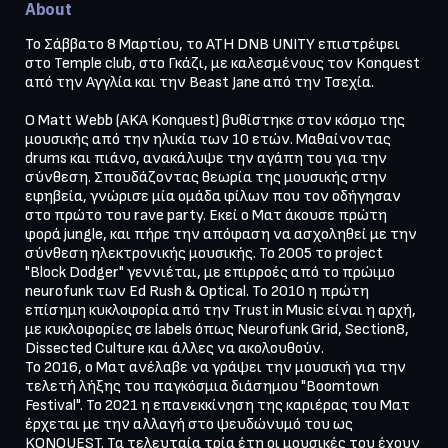
About
Το Σάββατο 8 Μαρτίου, το ATH DNB UNITY επιστρέφει 
στο Temple club, στο Γκάζι, με καλεσμένους τον Konquest 
από την Αγγλία και την Beast Jane από την Τσεχία.

O Matt Webb (AKA Konquest) βυθίστηκε στον κόσμο της 
μουσικής από την ηλικία των 10 ετών. Μαθαίνοντας 
drums και πιάνο, ανακάλυψε την αγάπη του για την 
σύνθεση. Σπουδάζοντας θεωρία της μουσικής στην 
εφηβεία, γνώρισε μία ομάδα φίλων που τον οδήγησαν 
στο πρώτο του rave party. Εκεί ο Ματ άκουσε πρώτη 
φορά jungle, και πήρε την απόφαση να ασχοληθεί με την 
σύνθεση ηλεκτρονικής μουσικής. Το 2005 το project 
"Block Dodger" γεννιέται, με επιρροές από το πρώιμο 
neurofunk των Ed Rush & Optical. To 2010 η πρώτη 
επίσημη κυκλοφορία από την Trust in Music είναι η αρχή, 
με κυκλοφορίες σε labels όπως Neurofunk Grid, Section8, 
Dissected Culture και άλλες να ακολουθούν.

Το 2016, ο Ματ ανέλαβε να γράψει την μουσική για την 
τελετή λήξης του παγκόσμια διάσημου "Boomtown 
Festival". To 2021 η επανεκκίνηση της καριέρας του Ματ 
έρχεται με την αλλαγή στο ψευδώνυμό του ως 
KONQUEST. Τα τελευταία τρία έτη οι μουσικές του έχουν 