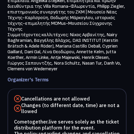
Επιμέλεια: Angelika Stepken, επιμελήτρια και πρώην 
διευθύντρια της Villa Romana-Φλωρεντία, Philipp Ziegler, 
επιστημονικός συνεργάτης του ZKM | Μουσείο Νέας 
Τέχνης-Καρλσρούη, Θοδωρής Μάρκογλου, ιστορικός 
τέχνης-επιμελητής MOMus-Μουσείου Σύγχρονης 
Τέχνης

Συμμετέχοντες καλλιτέχνες: Νίκος Αρβανίτης, Nairy 
Baghramian, Βαγγέλης Βλάχος, DAS INSTITUT (Kerstin 
Brätsch & Adele Röder), Mariana Castillo Deball, Cyprien 
Gaillard, Dani Gal, Λίνα Θεοδώρου, Annette Kelm, Jutta 
Koether, Armin Linke, Antje Majewski, Henrik Olesen, 
Γιώργος Σαπουντζής, Nora Schultz, Nasan Tur, Danh Vo, 
Clemens von Wedemeyer
Organizer's Terms
Cancellations are not allowed
Changes (to different date, time) are not a
llowed
Cometogether.live serves solely as the ticket
distribution platform for the event.
The policy regarding changes and cancellation