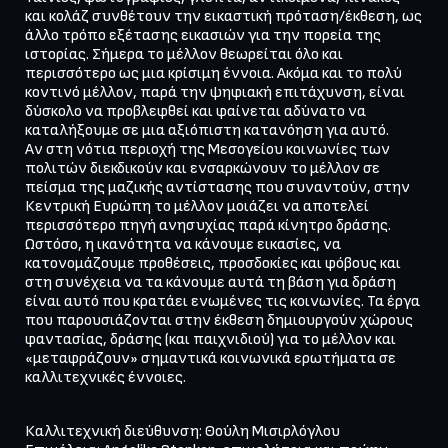
και κολάζ συνθέτουν την εικαστική πρόταση/έκθεση, ως 
άλλο τρόπο εξέτασης εικασιών για την πορεία της 
ιστορίας. Σήμερα το μέλλον θεωρείται όλο και 
περισσότερο ως μια κρίσιμη έννοια. Ακόμα και το πολύ 
κοντινό μέλλον, παρά την ψηφιακή επιτάχυνση, είναι 
δύσκολο να προβλεφθεί και φαίνεται αδύνατο να 
καταλήξουμε σε μια αξιόπιστη κατανόηση για αυτό. 

Αν στη νότια περιοχή της Μεσογείου κοινωνίες των 
πολιτών διεκδικούν και ενσαρκώνουν το μέλλον σε 
πείσμα της μαζικής αντίστασης που συναντούν, στην 
Κεντρική Ευρώπη το μέλλον μοιάζει να αποτελεί 
περισσότερο πηγή ανησυχίας παρά κίνητρο δράσης.

Ωστόσο, η ικανότητα να κάνουμε εικασίες, να 
κατονομάζουμε προθέσεις, προσδοκίες και φόβους και 
στη συνέχεια να τα κάνουμε αυτά τη βάση για δράση 
είναι αυτό που κρατάει ενωμένες τις κοινωνίες. Τα έργα 
που παρουσιάζονται στην έκθεση δημιουργούν χώρους 
φαντασίας, δράσης (και παιχνιδιού) για το μέλλον και 
«μεταφράζουν» σημαντικά κοινωνικά ερωτήματα σε 
καλλιτεχνικές έννοιες.
Καλλιτεχνική διεύθυνση: Θούλη Μισιρλόγλου
