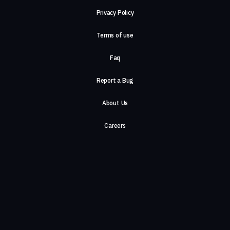
Privacy Policy
Terms of use
Faq
Report a Bug
About Us
Careers
Contact Us
©2026, ComeTogether
·
(Αρ.Γ.Ε.ΜΗ) 148002306000
·
ΕΓΝΑΤΙΑ 154, ΘΕΣΣΑΛΟΝΙΚΗ, 54636