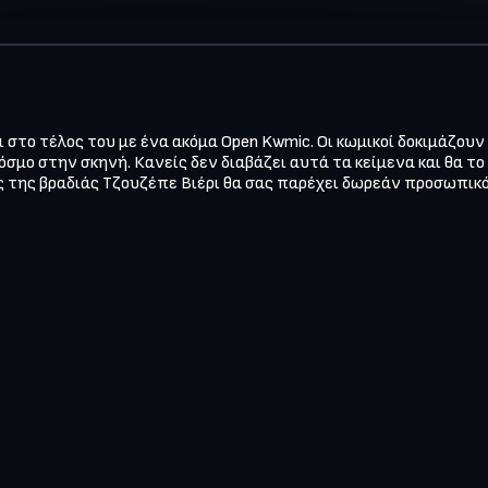
το τέλος του με ένα ακόμα Open Kwmic. Οι κωμικοί δοκιμάζουν ασ
σμο στην σκηνή. Κανείς δεν διαβάζει αυτά τα κείμενα και θα τ
 της βραδιάς Τζουζέπε Βιέρι θα σας παρέχει δωρεάν προσωπικό 