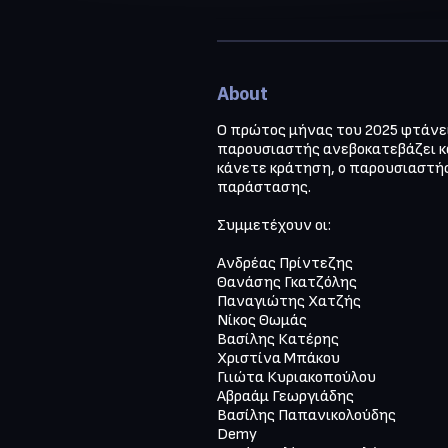
About
Ο πρώτος μήνας του 2025 φτάνει σ
παρουσιαστής ανεβοκατεβάζει κό
κάνετε κράτηση, ο παρουσιαστής
παράστασης.

Συμμετέχουν οι:

Ανδρέας Πρίντεζης

Θανάσης Γκατζόλης

Παναγιώτης Χατζής

Νίκος Θωμάς

Βασίλης Κατέρης

Χριστίνα Μπάκου

Γιιώτα Κυριακοπούλου

Αβραάμ Γεωργιάδης

Βασίλης Παπανικολούδης

Demy
