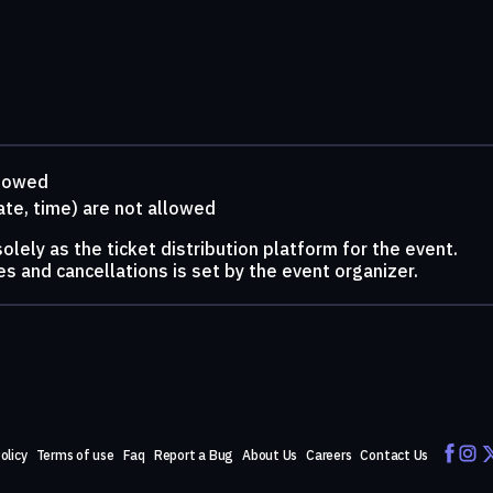
llowed
ate, time) are not allowed
lely as the ticket distribution platform for the event.
s and cancellations is set by the event organizer.
olicy
Terms of use
Faq
Report a Bug
About Us
Careers
Contact Us